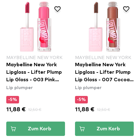
MAYBELLINE NEW YORK
MAYBELLINE NEW YORK
Maybelline New York
Maybelline New York
Lipgloss - Lifter Plump
Lipgloss - Lifter Plump
Lip Gloss - 003 Pink
Lip Gloss - 007 Cocoa
Lip plumper
Lip plumper
Sting
Zing
-5%
-5%
11,88 €
12,50 €
11,88 €
12,50 €
Zum Korb
Zum Korb