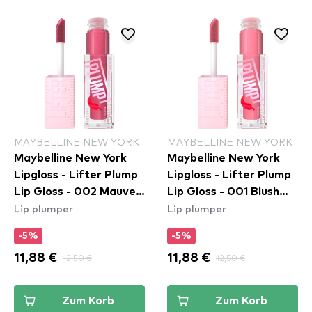
MAYBELLINE NEW YORK
MAYBELLINE NEW YORK
Maybelline New York
Maybelline New York
Lipgloss - Lifter Plump
Lipgloss - Lifter Plump
Lip Gloss - 002 Mauve
Lip Gloss - 001 Blush
Lip plumper
Lip plumper
Bite
Blaze
-5%
-5%
11,88 €
12,50 €
11,88 €
12,50 €
Zum Korb
Zum Korb