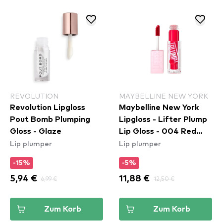
REVOLUTION
MAYBELLINE NEW YORK
Revolution Lipgloss
Maybelline New York
Pout Bomb Plumping
Lipgloss - Lifter Plump
Gloss - Glaze
Lip Gloss - 004 Red
Lip plumper
Lip plumper
Flag
-15%
-5%
5,94 €
6,99 €
11,88 €
12,50 €
Zum Korb
Zum Korb