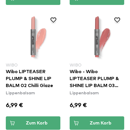
WIBO
WIBO
Wibo LIPTEASER
Wibo - Wibo
PLUMP & SHINE LIP
LIPTEASER PLUMP &
BALM 02 Chilli Glaze
SHINE LIP BALM 03
Lippenbalsam
Lippenbalsam
Cayenne Kiss
6,99 €
6,99 €
Zum Korb
Zum Korb