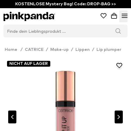
KOSTENLOSE Mystery Bag! Code: DROP-BAG >>
Home
/
CATRICE
/
Make-up
/
Lippen
/
Lip plumper
NICHT AUF LAGER