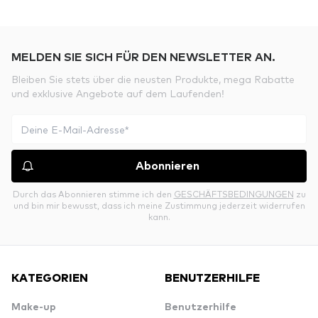
MELDEN SIE SICH FÜR DEN NEWSLETTER AN.
Bleiben Sie stets über die neusten Produkte, mega Rabatte
und exklusive Angebote auf dem Laufenden!
Abonnieren
Durch das Abonnieren stimme ich den
GESCHÄFTSBEDINGUNGEN
zu
und bin mir bewusst, dass ich meine Zustimmung jederzeit widerrufen
kann.
KATEGORIEN
BENUTZERHILFE
Make-up
Benutzerhilfe