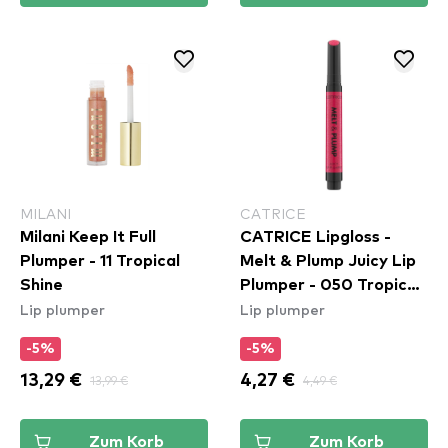
MILANI
CATRICE
Milani Keep It Full
CATRICE Lipgloss -
Plumper - 11 Tropical
Melt & Plump Juicy Lip
Shine
Plumper - 050 Tropic
Lip plumper
Lip plumper
Like It’s Hot
-5%
-5%
13,29 €
13,99 €
4,27 €
4,49 €
Zum Korb
Zum Korb