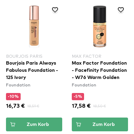
BOURJOIS PARIS
MAX FACTOR
Bourjois Paris Always
Max Factor Foundation
Fabulous Foundation -
- Facefinity Foundation
125 Ivory
- W76 Warm Golden
Foundation
Foundation
-10%
-5%
16,73 €
18,59 €
17,58 €
18,50 €
Zum Korb
Zum Korb