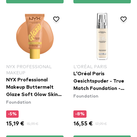
NYX PROFESSIONAL
L’ORÉAL PARIS
MAKEUP
L’Oréal Paris
NYX Professional
Gesichtspuder - True
Makeup Buttermelt
Match Foundation -
Glaze Soft Glow Skin
Foundation
1.D/1.W Golden Ivory
Foundation
Tint SPF30 - Vanilla
Bean Butta
-5%
-8%
15,19 €
15,99 €
16,55 €
17,99 €