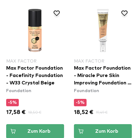
MAX FACTOR
MAX FACTOR
Max Factor Foundation
Max Factor Foundation
- Facefinity Foundation
- Miracle Pure Skin
- W33 Crystal Beige
Improving Foundation -
Foundation
Foundation
50 Natural Rose
-5%
-5%
17,58 €
18,50 €
18,52 €
19,49 €
Zum Korb
Zum Korb