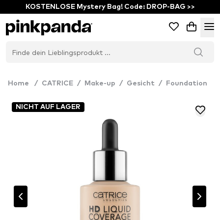
KOSTENLOSE Mystery Bag! Code: DROP-BAG >>
Home
/
CATRICE
/
Make-up
/
Gesicht
/
Foundation
NICHT AUF LAGER