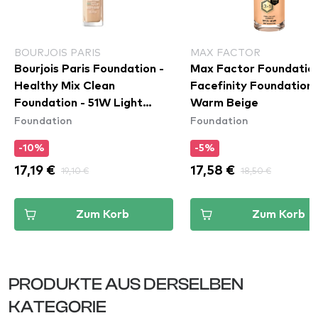
BOURJOIS PARIS
MAX FACTOR
Bourjois Paris Foundation -
Max Factor Foundation
Healthy Mix Clean
Facefinity Foundation
Foundation - 51W Light
Warm Beige
Foundation
Foundation
Vanilla
-10%
-5%
17,19 €
19,10 €
17,58 €
18,50 €
Zum Korb
Zum Korb
PRODUKTE AUS DERSELBEN
KATEGORIE