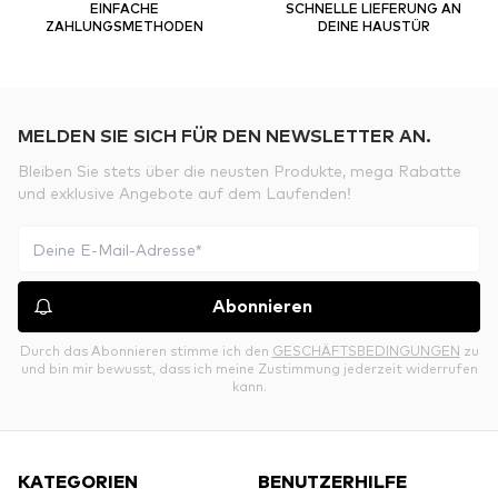
EINFACHE
SCHNELLE LIEFERUNG AN
ZAHLUNGSMETHODEN
DEINE HAUSTÜR
MELDEN SIE SICH FÜR DEN NEWSLETTER AN.
Bleiben Sie stets über die neusten Produkte, mega Rabatte
und exklusive Angebote auf dem Laufenden!
Abonnieren
Durch das Abonnieren stimme ich den
GESCHÄFTSBEDINGUNGEN
zu
und bin mir bewusst, dass ich meine Zustimmung jederzeit widerrufen
kann.
KATEGORIEN
BENUTZERHILFE