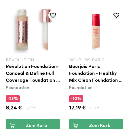
REVOLUTION
BOURJOIS PARIS
Revolution Foundation-
Bourjois Paris
Conceal & Define Full
Foundation - Healthy
Coverage Foundation -
Mix Clean Foundation -
Foundation
Foundation
F5
50C Rose Ivory
-25%
-10%
8,24 €
10,99 €
17,19 €
19,10 €
Zum Korb
Zum Korb