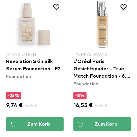
REVOLUTION
L’ORÉAL PARIS
Revolution Skin Silk
L’Oréal Paris
Serum Foundation - F2
Gesichtspuder - True
Foundation
Match Foundation - 6.N
Foundation
Honey
-25%
-8%
9,74 €
12,99 €
16,55 €
17,99 €
Zum Korb
Zum Korb