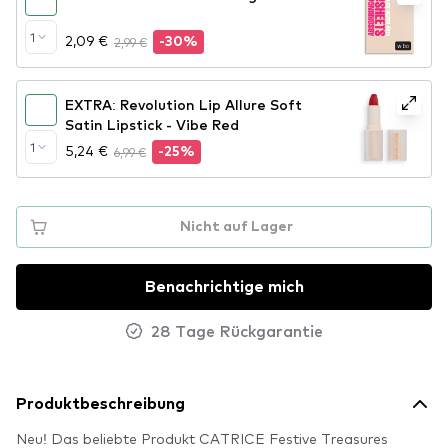
1
2,09 €
2,99 €
-30%
EXTRA: Revolution Lip Allure Soft
Satin Lipstick - Vibe Red
1
5,24 €
6,99 €
-25%
Nicht auf Lager
Benachrichtige mich
28 Tage Rückgarantie
Produktbeschreibung
Neu! Das beliebte Produkt CATRICE Festive Treasures