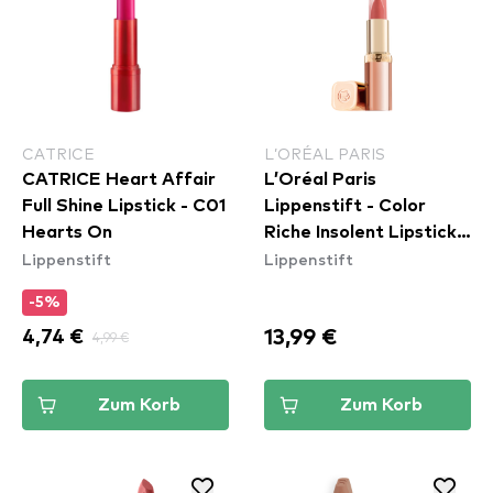
CATRICE
L’ORÉAL PARIS
CATRICE Heart Affair
L’Oréal Paris
Full Shine Lipstick - C01
Lippenstift - Color
Hearts On
Riche Insolent Lipstick -
Lippenstift
Lippenstift
181 Intense
-5%
13,99 €
4,74 €
4,99 €
Zum Korb
Zum Korb