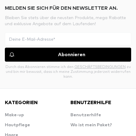
MELDEN SIE SICH FÜR DEN NEWSLETTER AN.
Bleiben Sie stets über die neusten Produkte, mega Rabatte
und exklusive Angebote auf dem Laufenden!
Abonnieren
Durch das Abonnieren stimme ich den
GESCHÄFTSBEDINGUNGEN
zu
und bin mir bewusst, dass ich meine Zustimmung jederzeit widerrufen
kann.
KATEGORIEN
BENUTZERHILFE
Make-up
Benutzerhilfe
Hautpflege
Wo ist mein Paket?
Haare