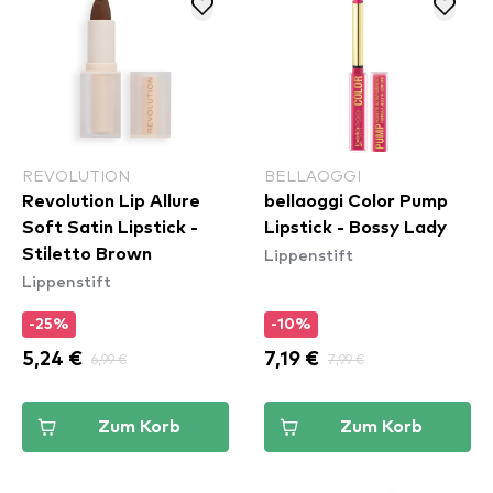
REVOLUTION
BELLAOGGI
Revolution Lip Allure
bellaoggi Color Pump
Soft Satin Lipstick -
Lipstick - Bossy Lady
Lippenstift
Stiletto Brown
Lippenstift
-25%
-10%
5,24 €
6,99 €
7,19 €
7,99 €
Zum Korb
Zum Korb