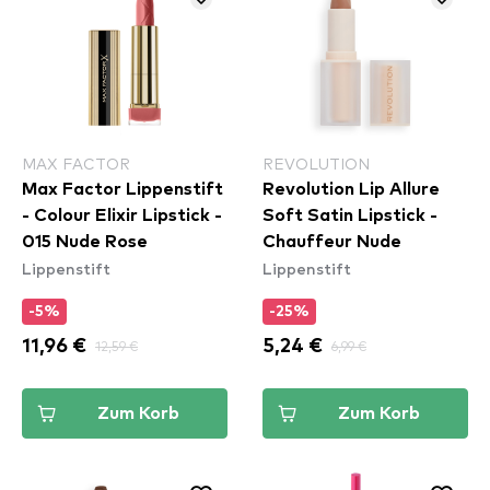
MAX FACTOR
REVOLUTION
Max Factor Lippenstift
Revolution Lip Allure
- Colour Elixir Lipstick -
Soft Satin Lipstick -
015 Nude Rose
Chauffeur Nude
Lippenstift
Lippenstift
-5%
-25%
11,96 €
12,59 €
5,24 €
6,99 €
Zum Korb
Zum Korb