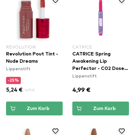
REVOLUTION
CATRICE
Revolution Pout Tint -
CATRICE Spring
Nude Dreams
Awakening Lip
Lippenstift
Perfector - C02 Dose
Lippenstift
Of Confidence
-25%
4,99 €
5,24 €
6,99 €
Zum Korb
Zum Korb