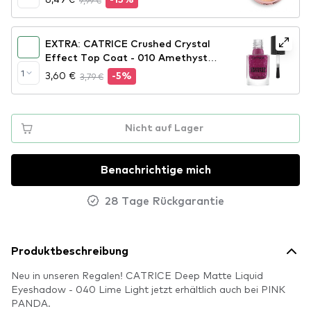
9,99 €
-15%
EXTRA: CATRICE Crushed Crystal
Effect Top Coat - 010 Amethyst
Aura
1
3,60 €
3,79 €
-5%
Nicht auf Lager
Benachrichtige mich
28 Tage Rückgarantie
Produktbeschreibung
Neu in unseren Regalen! CATRICE Deep Matte Liquid
Eyeshadow - 040 Lime Light jetzt erhältlich auch bei PINK
PANDA.