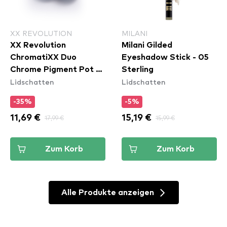
XX REVOLUTION
MILANI
XX Revolution
Milani Gilded
ChromatiXX Duo
Eyeshadow Stick - 05
Chrome Pigment Pot -
Sterling
Lidschatten
Lidschatten
Flip
-35%
-5%
11,69 €
17,99 €
15,19 €
15,99 €
Zum Korb
Zum Korb
Alle Produkte anzeigen