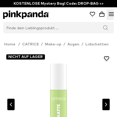
KOSTENLOSE Mystery Bag! Code: DROP-BAG >>
Home
/
CATRICE
/
Make-up
/
Augen
/
Lidschatten
NICHT AUF LAGER