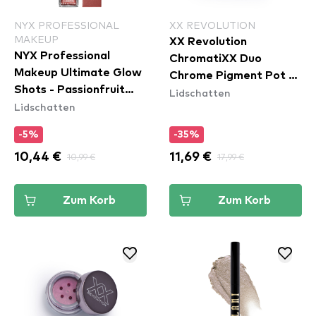
NYX PROFESSIONAL
XX REVOLUTION
MAKEUP
XX Revolution
NYX Professional
ChromatiXX Duo
Makeup Ultimate Glow
Chrome Pigment Pot -
Shots - Passionfruit
Lidschatten
Charge
Lidschatten
Posh (UGS17)
-5%
-35%
10,44 €
10,99 €
11,69 €
17,99 €
Zum Korb
Zum Korb