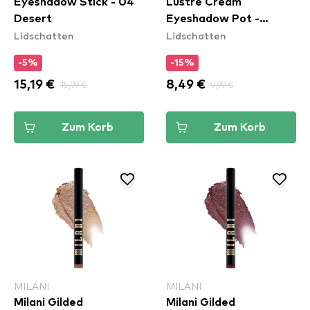
Eyeshadow Stick - 04
Lustre Cream
Desert
Eyeshadow Pot -
Lidschatten
Lidschatten
Duchesse
-5%
-15%
15,19 €
15,99 €
8,49 €
9,99 €
Zum Korb
Zum Korb
MILANI
MILANI
Milani Gilded
Milani Gilded