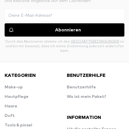
und exklusive Angebote auf dem Laufenden!
Abonnieren
Durch das Abonnieren stimme ich den
GESCHÄFTSBEDINGUNGEN
zu
und bin mir bewusst, dass ich meine Zustimmung jederzeit widerrufen
kann.
KATEGORIEN
BENUTZERHILFE
Make-up
Benutzerhilfe
Hautpflege
Wo ist mein Paket?
Haare
Duft
INFORMATION
Tools & pinsel