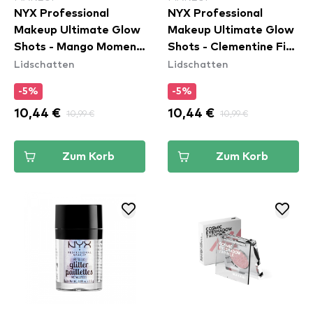
NYX Professional
NYX Professional
Makeup Ultimate Glow
Makeup Ultimate Glow
Shots - Mango Moment
Shots - Clementine Fine
Lidschatten
Lidschatten
(UGS09)
(UGS011)
-5%
-5%
10,44 €
10,99 €
10,44 €
10,99 €
Zum Korb
Zum Korb