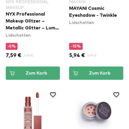
NYX PROFESSIONAL
MAYANI
MAKEUP
MAYANI Cosmic
NYX Professional
Eyeshadow - Twinkle
Makeup Glitzer –
Lidschatten
Metallic Glitter – Lumi-
Lidschatten
Lite (MGLI05)
-5%
-15%
7,59 €
7,99 €
5,94 €
6,99 €
Zum Korb
Zum Korb