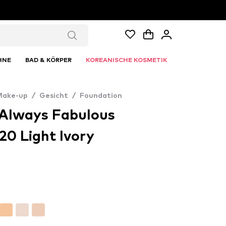
HNE
BAD & KÖRPER
KOREANISCHE KOSMETIK
Make-up
/
Gesicht
/
Foundation
s Always Fabulous
20 Light Ivory