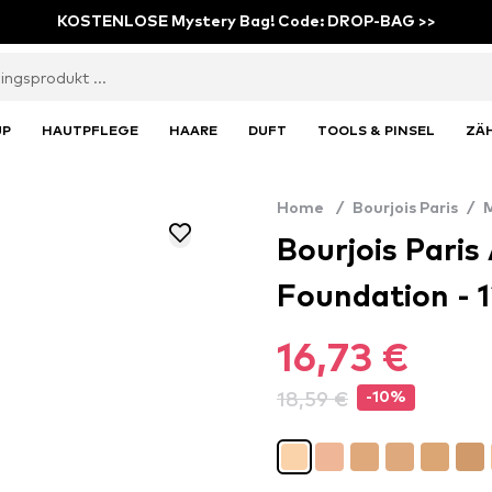
KOSTENLOSE Mystery Bag! Code: DROP-BAG >>
UP
HAUTPFLEGE
HAARE
DUFT
TOOLS & PINSEL
ZÄ
Home
/
Bourjois Paris
/
Bourjois Pari
Foundation - 1
16,73 €
18,59 €
-10%