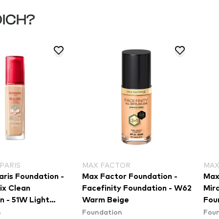
DICH?
PARIS
MAX FACTOR
MAX
aris Foundation -
Max Factor Foundation -
Max
ix Clean
Facefinity Foundation - W62
Mir
n - 51W Light
Warm Beige
Fou
n
Foundation
Fou