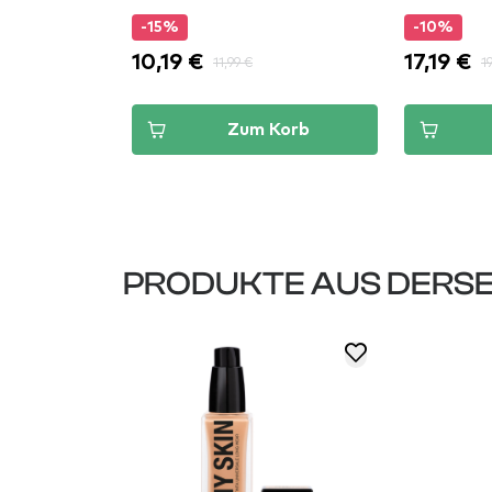
-15%
-10%
10,19 €
17,19 €
11,99 €
1
Korb
Zum Korb
PRODUKTE AUS DERSE