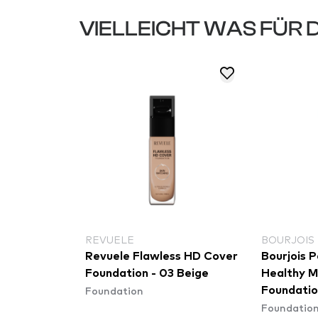
VIELLEICHT WAS FÜR 
NAL MAKEUP
REVUELE
BOURJOIS 
al Makeup
Revuele Flawless HD Cover
Bourjois P
Foundation - 03 Beige
Healthy M
Foundation
l Coverage
Foundatio
Foundatio
Vanilla