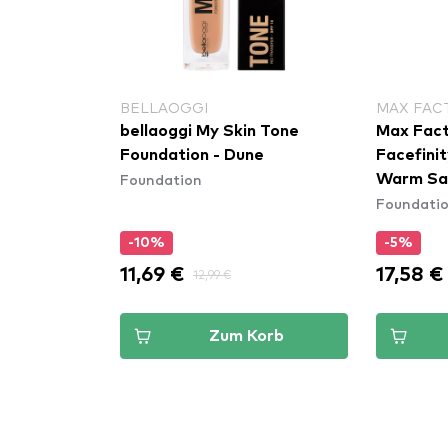
BELLAOGGI
MAX FAC
bellaoggi My Skin Tone
Max Fact
Foundation - Dune
Facefini
Foundation
Warm Sa
Foundati
-10%
-5%
11,69 €
17,58 €
12,99 €
Zum Korb