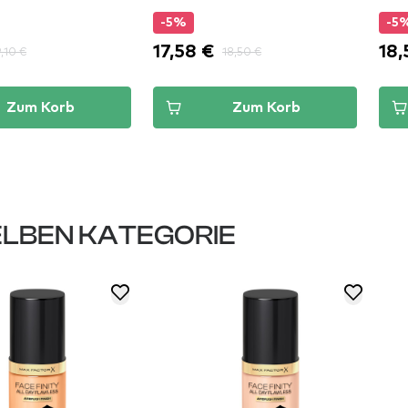
-5%
-5
17,58 €
18,
9,10 €
18,50 €
Zum Korb
Zum Korb
LBEN KATEGORIE