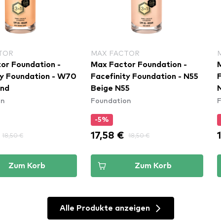
TOR
MAX FACTOR
or Foundation -
Max Factor Foundation -
ty Foundation - W70
Facefinity Foundation - N55
nd
Beige N55
on
Foundation
-5%
17,58 €
18,50 €
18,50 €
Zum Korb
Zum Korb
Alle Produkte anzeigen