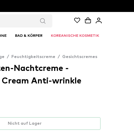
HNE
BAD & KÖRPER
KOREANISCHE KOSMETIK
ge
/
Feuchtigkeitscreme
/
Gesichtscremes
lten-Nachtcreme -
 Cream Anti-wrinkle
Nicht auf Lager