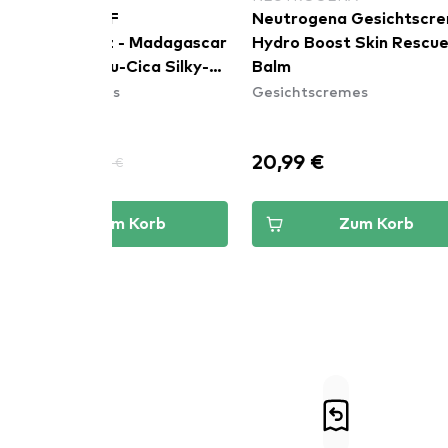
Neutrogena Gesichtscreme
SKIN1004 
 Madagascar
Hydro Boost Skin Rescue
Madagasc
ica Silky-
Balm
Soothing 
Gesichtscremes
Gesichtsc
-13%
20,99 €
23,06 €
Korb
Zum Korb