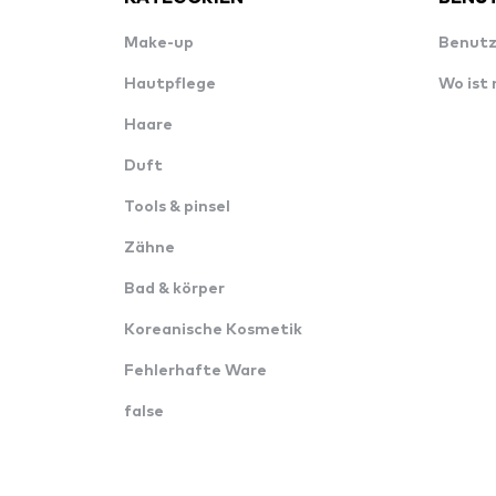
Make-up
Benutz
Hautpflege
Wo ist
Haare
Duft
Tools & pinsel
Zähne
Bad & körper
Koreanische Kosmetik
Fehlerhafte Ware
false