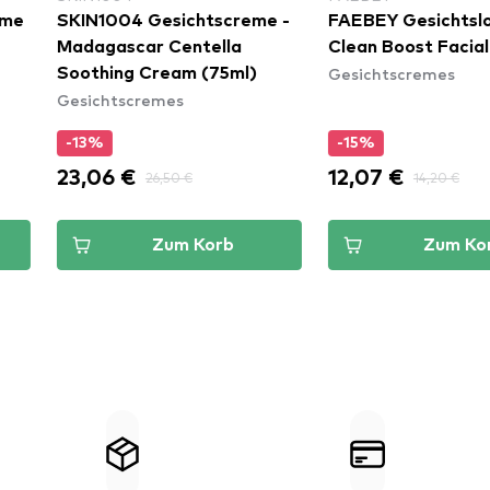
Gesichtscreme -
FAEBEY Gesichtslotion
Hem
ar Centella
Clean Boost Facial Lotion
Cre
Gesichtscremes
Ges
Cream (75ml)
remes
-15%
12,07 €
30,
26,50 €
14,20 €
Zum Korb
Zum Korb