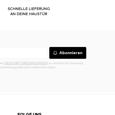
SCHNELLE LIEFERUNG
AN DEINE HAUSTÜR
Abonnieren
den
GESCHÄFTSBEDINGUNGEN
zu und bin mir bewusst,
ustimmung jederzeit widerrufen kann.
FOLGE UNS