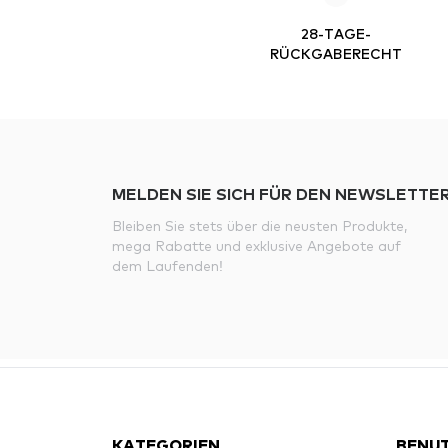
28-TAGE-
RÜCKGABERECHT
MELDEN SIE SICH FÜR DEN NEWSLETTER
Bleiben Sie stets über die neusten Produkte,
mega Rabatte und exklusive Angebote auf
dem Laufenden!
KATEGORIEN
BENUT