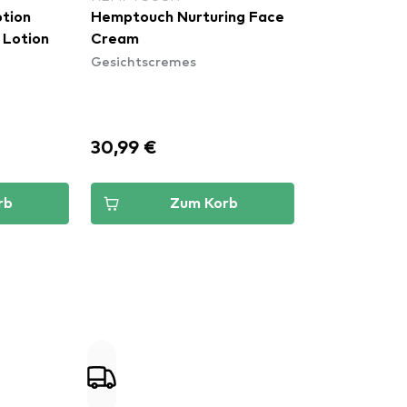
ptouch Nurturing Face
Hemptouch -
am
Hemptouch Balancing Face
ichtscremes
Cream
Gesichtscremes
99 €
35,99 €
Zum Korb
Zum Korb