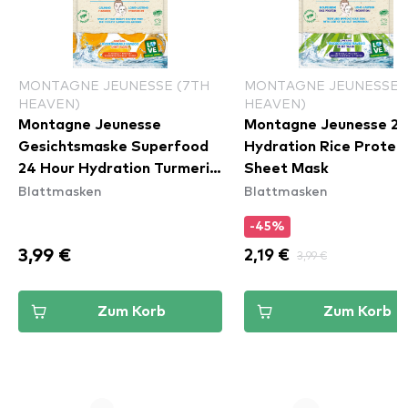
MONTAGNE JEUNESSE (7TH
MONTAGNE JEUNESSE 
HEAVEN)
HEAVEN)
Montagne Jeunesse
Montagne Jeunesse 2
Gesichtsmaske Superfood
Hydration Rice Protein
24 Hour Hydration Turmeric
Sheet Mask
Blattmasken
Blattmasken
Sheet Mask
-45%
3,99 €
2,19 €
3,99 €
Zum Korb
Zum Korb