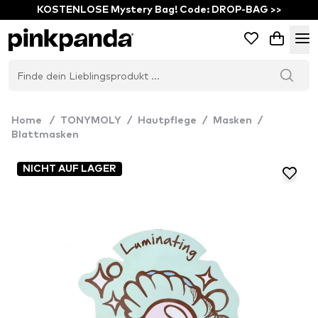
KOSTENLOSE Mystery Bag! Code: DROP-BAG >>
Home
/
TONYMOLY
/
Hautpflege
/
Masken
/
Blattmasken
NICHT AUF LAGER