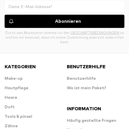
Abonnieren
Durch das Abonnieren stimme ich den
GESCHÄFTSBEDINGUNGEN
zu
und bin mir bewusst, dass ich meine Zustimmung jederzeit widerrufen
kann.
KATEGORIEN
BENUTZERHILFE
Make-up
Benutzerhilfe
Hautpflege
Wo ist mein Paket?
Haare
Duft
INFORMATION
Tools & pinsel
Häufig gestellte Fragen
Zähne