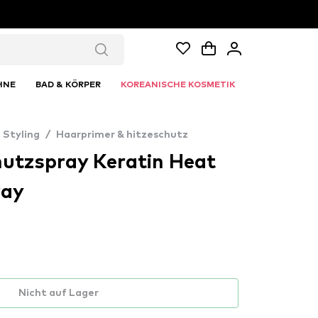
HNE
BAD & KÖRPER
KOREANISCHE KOSMETIK
Styling
/
Haarprimer & hitzeschutz
hutzspray Keratin Heat
ray
Nicht auf Lager