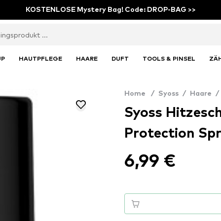
KOSTENLOSE Mystery Bag! Code: DROP-BAG >>
UP
HAUTPFLEGE
HAARE
DUFT
TOOLS & PINSEL
ZÄ
Home
/
Syoss
/
Haare
/
Syoss Hitzesc
Protection Sp
6,99 €