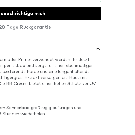
enachrichtige mich
28 Tage Rückgarantie
eam oder Primer verwendet werden. Er deckt
en perfekt ab und sorgt für einen ebenmäßigen
cht-oxidierende Farbe und eine langanhaltende
d Tigergras-Extrakt versorgen die Haut mit
 Die BB-Cream bietet einen hohen Schutz vor UV-
dem Sonnenbad großzügig auftragen und
3 Stunden wiederholen.