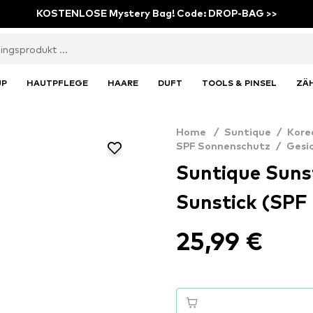
KOSTENLOSE Mystery Bag! Code: DROP-BAG >>
UP
HAUTPFLEGE
HAARE
DUFT
TOOLS & PINSEL
ZÄ
Home
/
Suntique
/
Kore
SPF Sonnenschutz
/
Gesi
Suntique Suns
Sunstick (SPF
25,99 €