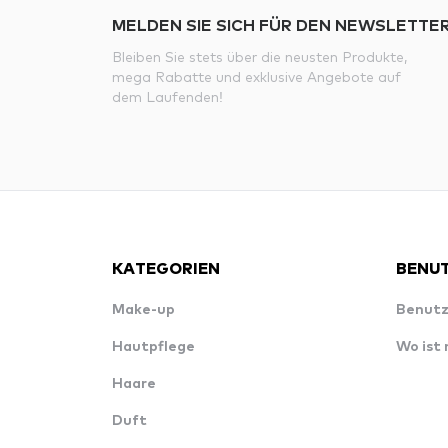
MELDEN SIE SICH FÜR DEN NEWSLETTER
Bleiben Sie stets über die neusten Produkte,
mega Rabatte und exklusive Angebote auf
dem Laufenden!
KATEGORIEN
BENUT
Make-up
Benutz
Hautpflege
Wo ist
Haare
Duft