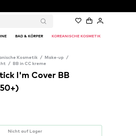
HNE
BAD & KÖRPER
KOREANISCHE KOSMETIK
anische Kosmetik
/
Make-up
/
cht
/
BB in CC kreme
tick I'm Cover BB
 50+)
Nicht auf Lager