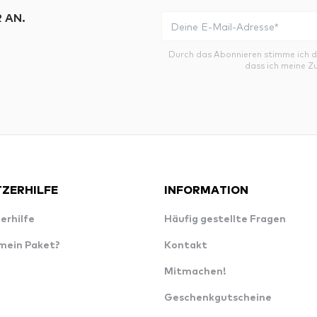
 AN.
Durch das Abonnieren stimme ich 
dass ich meine Z
ZERHILFE
INFORMATION
erhilfe
Häufig gestellte Fragen
 mein Paket?
Kontakt
Mitmachen!
Geschenkgutscheine