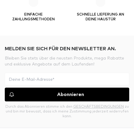
EINFACHE
SCHNELLE LIEFERUNG AN
ZAHLUNGSMETHODEN
DEINE HAUSTÜR
MELDEN SIE SICH FÜR DEN NEWSLETTER AN.
Bleiben Sie stets über die neusten Produkte, mega Rabatte
und exklusive Angebote auf dem Laufenden!
Abonnieren
Durch das Abonnieren stimme ich den
GESCHÄFTSBEDINGUNGEN
zu
und bin mir bewusst, dass ich meine Zustimmung jederzeit widerrufen
kann.