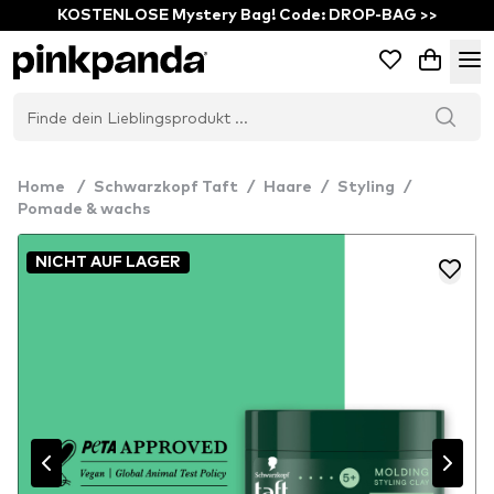
KOSTENLOSE Mystery Bag! Code: DROP-BAG >>
Home
/
Schwarzkopf Taft
/
Haare
/
Styling
/
Pomade & wachs
NICHT AUF LAGER