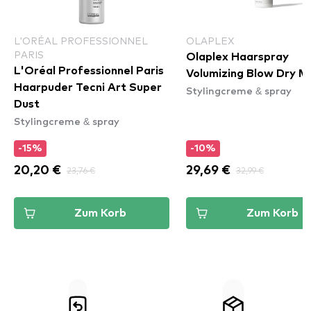
L'ORÉAL PROFESSIONNEL
OLAPLEX
PARIS
Olaplex Haarspray
L'Oréal Professionnel Paris
Volumizing Blow Dry Mi
Haarpuder Tecni Art Super
Stylingcreme & spray
Dust
Stylingcreme & spray
-15%
-10%
20,20 €
23,76 €
29,69 €
32,99 €
Zum Korb
Zum Korb