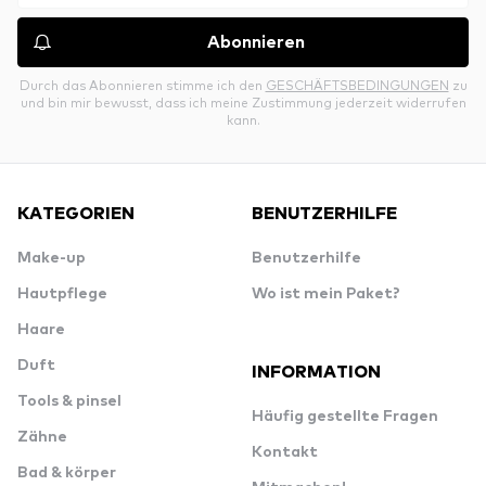
Abonnieren
Durch das Abonnieren stimme ich den
GESCHÄFTSBEDINGUNGEN
zu
und bin mir bewusst, dass ich meine Zustimmung jederzeit widerrufen
kann.
KATEGORIEN
BENUTZERHILFE
Make-up
Benutzerhilfe
Hautpflege
Wo ist mein Paket?
Haare
Duft
INFORMATION
Tools & pinsel
Häufig gestellte Fragen
Zähne
Kontakt
Bad & körper