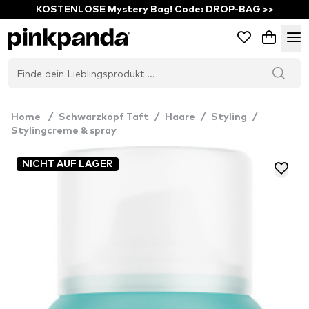
KOSTENLOSE Mystery Bag! Code: DROP-BAG >>
Home
/
Schwarzkopf Taft
/
Haare
/
Styling
/
Stylingcreme & spray
NICHT AUF LAGER