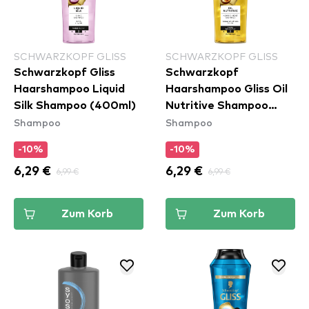
SCHWARZKOPF GLISS
SCHWARZKOPF GLISS
Schwarzkopf Gliss
Schwarzkopf
Haarshampoo Liquid
Haarshampoo Gliss Oil
Silk Shampoo (400ml)
Nutritive Shampoo
Shampoo
Shampoo
(400ml)
-10%
-10%
6,29 €
6,99 €
6,29 €
6,99 €
Zum Korb
Zum Korb