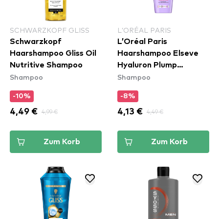
SCHWARZKOPF GLISS
L’ORÉAL PARIS
Schwarzkopf
L’Oréal Paris
Haarshampoo Gliss Oil
Haarshampoo Elseve
Nutritive Shampoo
Hyaluron Plump
Shampoo
Shampoo
Shampoo
-10%
-8%
4,49 €
4,99 €
4,13 €
4,49 €
Zum Korb
Zum Korb