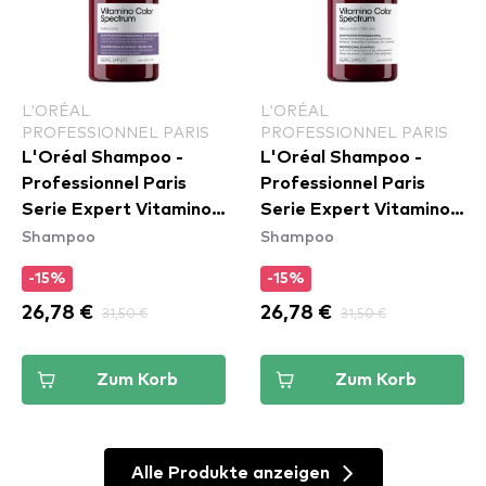
L'ORÉAL
L'ORÉAL
PROFESSIONNEL PARIS
PROFESSIONNEL PARIS
L'Oréal Shampoo -
L'Oréal Shampoo -
Professionnel Paris
Professionnel Paris
Serie Expert Vitamino
Serie Expert Vitamino
Shampoo
Shampoo
Color Spectrum
Color Spectrum
Neutralising Shampoo
Shampoo
-15%
-15%
26,78 €
31,50 €
26,78 €
31,50 €
Zum Korb
Zum Korb
Alle Produkte anzeigen