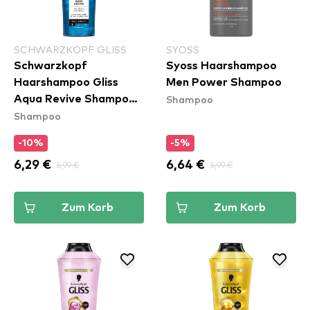
SCHWARZKOPF GLISS
SYOSS
Schwarzkopf
Syoss Haarshampoo
Haarshampoo Gliss
Men Power Shampoo
Shampoo
Aqua Revive Shampoo
Shampoo
(400ml)
-10%
-5%
6,29 €
6,99 €
6,64 €
6,99 €
Zum Korb
Zum Korb