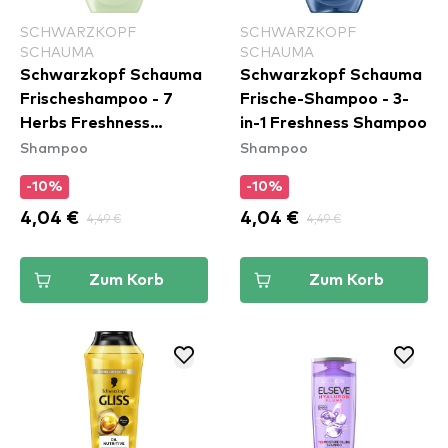
SCHWARZKOPF
SCHWARZKOPF
SCHAUMA
SCHAUMA
Schwarzkopf Schauma
Schwarzkopf Schauma
Frischeshampoo - 7
Frische-Shampoo - 3-
Herbs Freshness
in-1 Freshness Shampoo
Shampoo
Shampoo
Shampoo
-10%
-10%
4,04 €
4,49 €
4,04 €
4,49 €
Zum Korb
Zum Korb