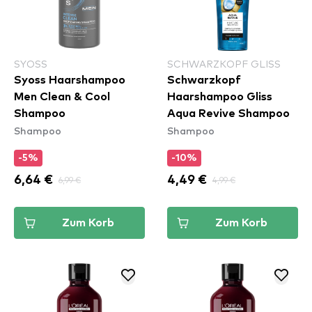
SYOSS
SCHWARZKOPF GLISS
Syoss Haarshampoo
Schwarzkopf
Men Clean & Cool
Haarshampoo Gliss
Shampoo
Aqua Revive Shampoo
Shampoo
Shampoo
-5%
-10%
6,64 €
6,99 €
4,49 €
4,99 €
Zum Korb
Zum Korb