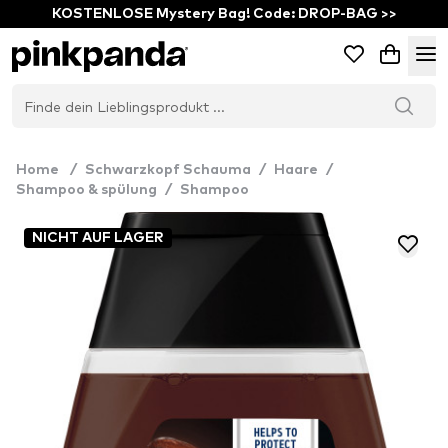
KOSTENLOSE Mystery Bag! Code: DROP-BAG >>
Home
/
Schwarzkopf Schauma
/
Haare
/
Shampoo & spülung
/
Shampoo
NICHT AUF LAGER