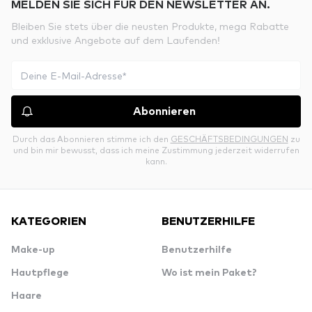
MELDEN SIE SICH FÜR DEN NEWSLETTER AN.
Bleiben Sie stets über die neusten Produkte, mega Rabatte
und exklusive Angebote auf dem Laufenden!
Abonnieren
Durch das Abonnieren stimme ich den
GESCHÄFTSBEDINGUNGEN
zu
und bin mir bewusst, dass ich meine Zustimmung jederzeit widerrufen
kann.
KATEGORIEN
BENUTZERHILFE
Make-up
Benutzerhilfe
Hautpflege
Wo ist mein Paket?
Haare