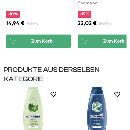
Shampoo
Dermo-Purifier Shamp
-10%
-15%
14,94 €
16,60 €
22,02 €
25,90 €
Zum Korb
Zum Korb
PRODUKTE AUS DERSELBEN
KATEGORIE