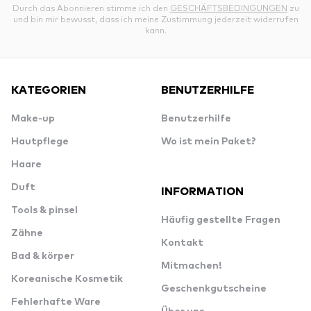
Durch das Abonnieren stimme ich den
GESCHÄFTSBEDINGUNGEN
zu
und bin mir bewusst, dass ich meine Zustimmung jederzeit widerrufen
kann.
KATEGORIEN
BENUTZERHILFE
Make-up
Benutzerhilfe
Hautpflege
Wo ist mein Paket?
Haare
Duft
INFORMATION
Tools & pinsel
Häufig gestellte Fragen
Zähne
Kontakt
Bad & körper
Mitmachen!
Koreanische Kosmetik
Geschenkgutscheine
Fehlerhafte Ware