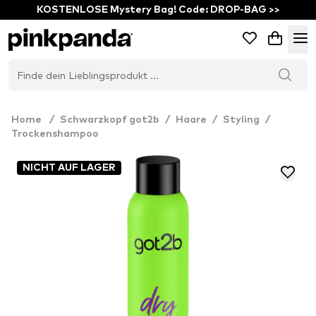
KOSTENLOSE Mystery Bag! Code: DROP-BAG >>
Home
/
Schwarzkopf got2b
/
Haare
/
Styling
/
Trockenshampoo
NICHT AUF LAGER