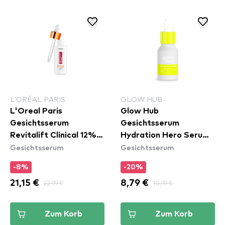
L’ORÉAL PARIS
GLOW HUB
L'Oreal Paris
Glow Hub
Gesichtsserum
Gesichtsserum
Revitalift Clinical 12%
Hydration Hero Serum -
Gesichtsserum
Gesichtsserum
Pure Vitamin C Face
Mini
Brightening Serum
-8%
-20%
21,15 €
22,99 €
8,79 €
10,99 €
Zum Korb
Zum Korb