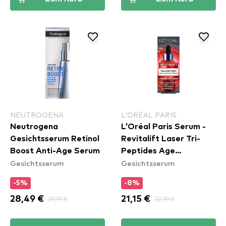
NEUTROGENA
L’ORÉAL PARIS
Neutrogena
L’Oréal Paris Serum -
Gesichtsserum Retinol
Revitalift Laser Tri-
Boost Anti-Age Serum
Peptides Age
Gesichtsserum
Gesichtsserum
Correcting Serum
-5%
-8%
28,49 €
29,99 €
21,15 €
22,99 €