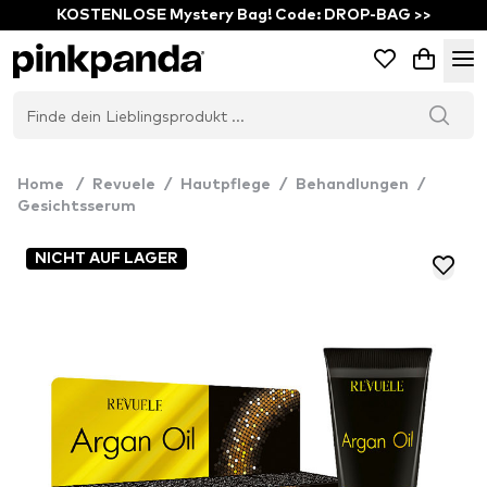
KOSTENLOSE Mystery Bag! Code: DROP-BAG >>
Home
/
Revuele
/
Hautpflege
/
Behandlungen
/
Gesichtsserum
NICHT AUF LAGER