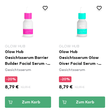
GLOW HUB
GLOW HUB
Glow Hub
Glow Hub
Gesichtsserum Barrier
Gesichtsserum Glow
Builder Facial Serum -
Giver Facial Serum -
Gesichtsserum
Gesichtsserum
Mini
Mini
-20%
-20%
8,79 €
10,99 €
8,79 €
10,99 €
Zum Korb
Zum Korb