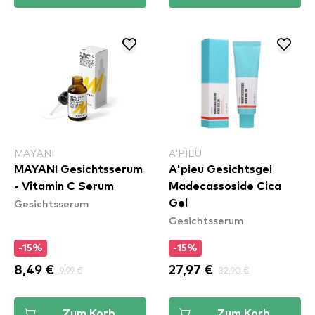
MAYANI
A'PIEU
MAYANI Gesichtsserum
A'pieu Gesichtsgel
- Vitamin C Serum
Madecassoside Cica
Gesichtsserum
Gel
Gesichtsserum
-15%
-15%
8,49 €
9,99 €
27,97 €
32,90 €
Zum Korb
Zum Korb