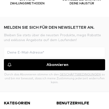
ZAHLUNGSMETHODEN
DEINE HAUSTÜR
MELDEN SIE SICH FÜR DEN NEWSLETTER AN.
Bleiben Sie stets über die neusten Produkte, mega Rabatte
und exklusive Angebote auf dem Laufenden!
Abonnieren
Durch das Abonnieren stimme ich den
GESCHÄFTSBEDINGUNGEN
zu
und bin mir bewusst, dass ich meine Zustimmung jederzeit widerrufen
kann.
KATEGORIEN
BENUTZERHILFE