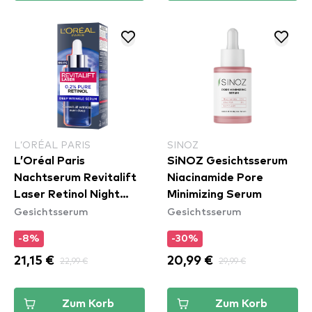
L’ORÉAL PARIS
SINOZ
L’Oréal Paris
SiNOZ Gesichtsserum
Nachtserum Revitalift
Niacinamide Pore
Laser Retinol Night
Minimizing Serum
Gesichtsserum
Gesichtsserum
Serum
-8%
-30%
21,15 €
22,99 €
20,99 €
29,99 €
Zum Korb
Zum Korb