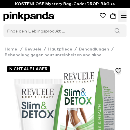
KOSTENLOSE Mystery Bag! Code: DROP-BAG >>
Home
/
Revuele
/
Hautpflege
/
Behandlungen
/
Behandlung gegen hautunreinheiten und akne
NICHT AUF LAGER