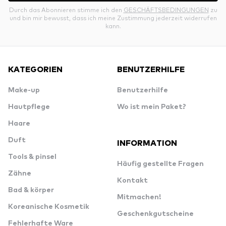
Durch das Abonnieren stimme ich den
GESCHÄFTSBEDINGUNGEN
zu
und bin mir bewusst, dass ich meine Zustimmung jederzeit widerrufen
kann.
KATEGORIEN
BENUTZERHILFE
Make-up
Benutzerhilfe
Hautpflege
Wo ist mein Paket?
Haare
Duft
INFORMATION
Tools & pinsel
Häufig gestellte Fragen
Zähne
Kontakt
Bad & körper
Mitmachen!
Koreanische Kosmetik
Geschenkgutscheine
Fehlerhafte Ware