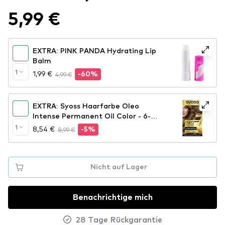
5,99 €
EXTRA: PINK PANDA Hydrating Lip
Balm
1
1,99 €
4,99 €
-60%
EXTRA: Syoss Haarfarbe Oleo
Intense Permanent Oil Color - 6-80
Hezelnut Blond
1
8,54 €
8,99 €
-5%
Nicht auf Lager
Benachrichtige mich
28 Tage Rückgarantie