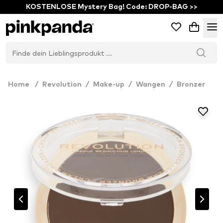
KOSTENLOSE Mystery Bag! Code: DROP-BAG >>
Home
/
Revolution
/
Make-up
/
Wangen
/
Bronzer