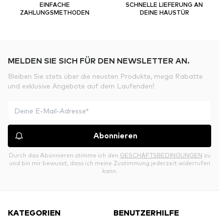
EINFACHE
SCHNELLE LIEFERUNG AN
ZAHLUNGSMETHODEN
DEINE HAUSTÜR
MELDEN SIE SICH FÜR DEN NEWSLETTER AN.
Bleiben Sie stets über die neusten Produkte, mega Rabatte
und exklusive Angebote auf dem Laufenden!
Abonnieren
Durch das Abonnieren stimme ich den
GESCHÄFTSBEDINGUNGEN
zu
und bin mir bewusst, dass ich meine Zustimmung jederzeit widerrufen
kann.
KATEGORIEN
BENUTZERHILFE