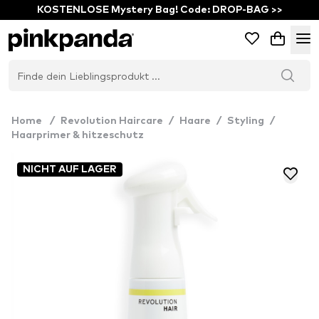
KOSTENLOSE Mystery Bag! Code: DROP-BAG >>
Home
/
Revolution Haircare
/
Haare
/
Styling
/
Haarprimer & hitzeschutz
NICHT AUF LAGER