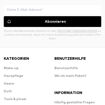
Abonnieren
Durch das Abonnieren stimme ich den
GESCHÄFTSBEDINGUNGEN
zu
und bin mir bewusst, dass ich meine Zustimmung jederzeit widerrufen
kann.
KATEGORIEN
BENUTZERHILFE
Make-up
Benutzerhilfe
Hautpflege
Wo ist mein Paket?
Haare
Duft
INFORMATION
Tools & pinsel
Häufig gestellte Fragen