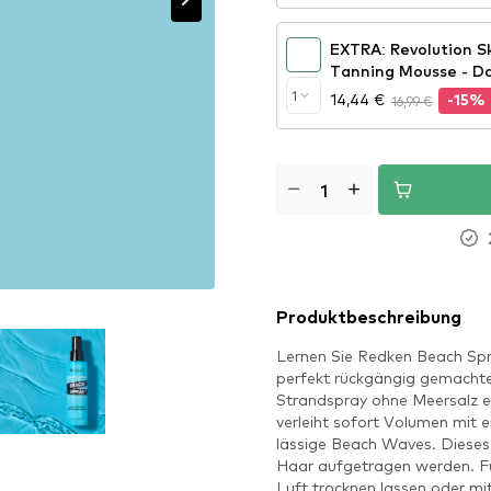
EXTRA: Revolution 
Tanning Mousse - D
1
14,44 €
16,99 €
-15%
Produktbeschreibung
Lernen Sie Redken Beach Sp
perfekt rückgängig gemacht
Strandspray ohne Meersalz er
verleiht sofort Volumen mit 
lässige Beach Waves. Dieses 
Haar aufgetragen werden. Für
Luft trocknen lassen oder mi