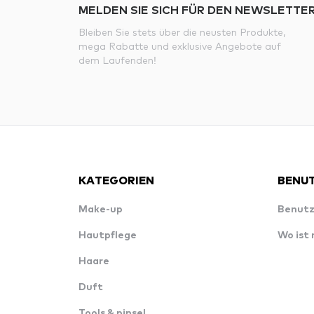
MELDEN SIE SICH FÜR DEN NEWSLETTER
Bleiben Sie stets über die neusten Produkte,
mega Rabatte und exklusive Angebote auf
dem Laufenden!
KATEGORIEN
BENUT
Make-up
Benutz
Hautpflege
Wo ist
Haare
Duft
Tools & pinsel