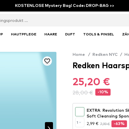
KOSTENLOSE Mystery Bag! Code: DROP-BAG >>
UP
HAUTPFLEGE
HAARE
DUFT
TOOLS & PINSEL
ZÄ
Home
/
Redken NYC
/
H
Redken Haars
25,20 €
28,00 €
-10%
EXTRA: Revolution 
Soft Cleansing Spo
1
2,99 €
7,99 €
-63%