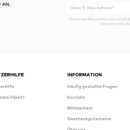
 AN.
Durch das Abonnieren stimme ich 
dass ich meine Z
ZERHILFE
INFORMATION
erhilfe
Häufig gestellte Fragen
 mein Paket?
Kontakt
Mitmachen!
Geschenkgutscheine
Über uns