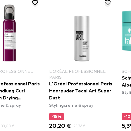
PROFESSIONNEL
L'ORÉAL PROFESSIONNEL
SCH
PARIS
Sch
ofessionnel Paris
L'Oréal Professionnel Paris
Alo
dlung Curl
Haarpuder Tecni Art Super
Styl
n Drying
Dust
me & spray
Stylingcreme & spray
or Leave In
-15%
-1
20,20 €
5,3
33,00 €
23,76 €