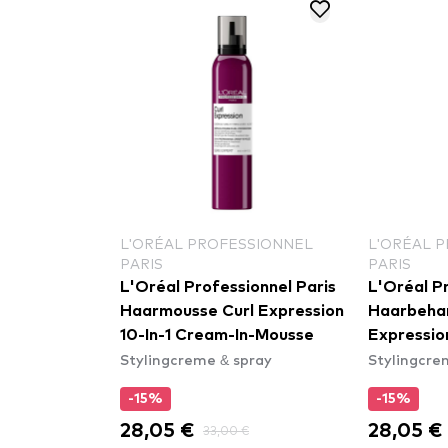
L'ORÉAL PROFESSIONNEL
L'ORÉAL 
PARIS
PARIS
ray
L'Oréal Professionnel Paris
L'Oréal Pr
 Dry Mist
Haarmousse Curl Expression
Haarbehan
pray
10-In-1 ​Cream-In-Mousse​
Expressio
Stylingcreme & spray
Stylingcre
Accelerat
-15%
-15%
28,05 €
28,05 €
33,00 €