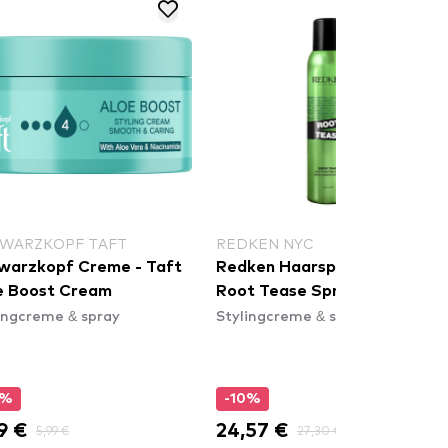
WARZKOPF TAFT
REDKEN NYC
warzkopf Creme - Taft
Redken Haarspray NYC
e Boost Cream
Root Tease Spray
ingcreme & spray
Stylingcreme & spray
0%
-10%
9 €
24,57 €
5,99 €
27,30 €