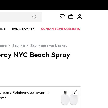
HNE
BAD & KÖRPER
KOREANISCHE KOSMETIK
aare
/
Styling
/
Stylingcreme & spray
pray NYC Beach Spray
Skincare Reinigungsschwamm
nges