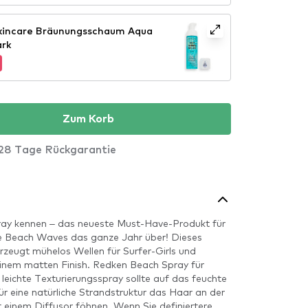
Skincare Bräunungsschaum Aqua
ark
Zum Korb
28 Tage Rückgarantie
ray kennen – das neueste Must-Have-Produkt für
e Beach Waves das ganze Jahr über! Dieses
zeugt mühelos Wellen für Surfer-Girls und
einem matten Finish. Redken Beach Spray für
leichte Texturierungsspray sollte auf das feuchte
 eine natürliche Strandstruktur das Haar an der
t einem Diffusor föhnen. Wenn Sie definiertere