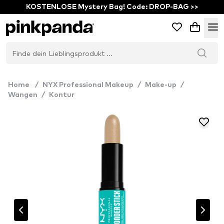
KOSTENLOSE Mystery Bag! Code: DROP-BAG >>
Home
/
NYX Professional Makeup
/
Make-up
/
Wangen
/
Kontur