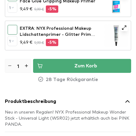
Face Glue Gripping Makeup Primer
1
9,49 €
9,99 €
-5%
EXTRA: NYX Professional Makeup
Lidschattenprimer - Glitter Primer
(GLIP01)
1
9,49 €
9,99 €
-5%
Zum Korb
28 Tage Rückgarantie
Produktbeschreibung
Neu in unseren Regalen! NYX Professional Makeup Wonder
Stick - Universal Light (WSR02) jetzt erhältlich auch bei PINK
PANDA.