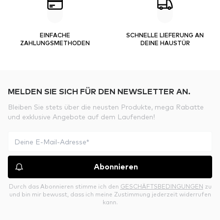
EINFACHE
SCHNELLE LIEFERUNG AN
ZAHLUNGSMETHODEN
DEINE HAUSTÜR
MELDEN SIE SICH FÜR DEN NEWSLETTER AN.
Bleiben Sie stets über die neusten Produkte, mega Rabatte
und exklusive Angebote auf dem Laufenden!
Abonnieren
Durch das Abonnieren stimme ich den
GESCHÄFTSBEDINGUNGEN
zu
und bin mir bewusst, dass ich meine Zustimmung jederzeit widerrufen
kann.