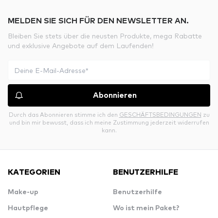
MELDEN SIE SICH FÜR DEN NEWSLETTER AN.
Bleiben Sie stets über die neusten Produkte, mega Rabatte
und exklusive Angebote auf dem Laufenden!
Abonnieren
Durch das Abonnieren stimme ich den
GESCHÄFTSBEDINGUNGEN
zu
und bin mir bewusst, dass ich meine Zustimmung jederzeit widerrufen
kann.
KATEGORIEN
BENUTZERHILFE
Make-up
Benutzerhilfe
Hautpflege
Wo ist mein Paket?