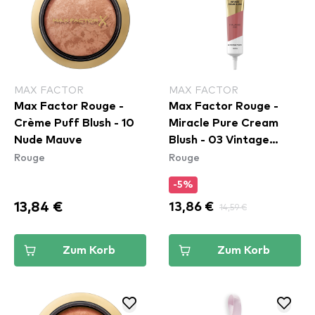
MAX FACTOR
MAX FACTOR
Max Factor Rouge -
Max Factor Rouge -
Crème Puff Blush - 10
Miracle Pure Cream
Nude Mauve
Blush - 03 Vintage
Rouge
Rouge
Peony
-5%
13,84 €
13,86 €
14,59 €
Zum Korb
Zum Korb