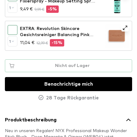
Fixierspray - Makeup Setting Spray
– Dewy Finish (MSS02)
1
9,49 €
9,99 €
-5%
EXTRA: Revolution Skincare
Gesichtsreiniger Balancing Pink
Clay Cleansing Bar
1
11,04 €
12,99 €
-15%
Nicht auf Lager
Benachrichtige mich
28 Tage Rückgarantie
Produktbeschreibung
Neu in unseren Regalen! NYX Professional Makeup Wonder
Stick Blush - Deep Magenta & Ginger (WSB04) jetzt