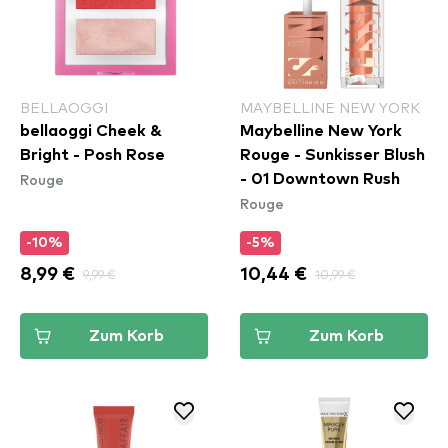
BELLAOGGI
MAYBELLINE NEW YORK
bellaoggi Cheek &
Maybelline New York
Bright - Posh Rose
Rouge - Sunkisser Blush
Rouge
- 01 Downtown Rush​
Rouge
-10%
-5%
8,99 €
9,99 €
10,44 €
10,99 €
Zum Korb
Zum Korb