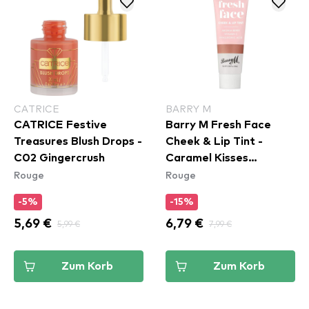
CATRICE
BARRY M
CATRICE Festive
Barry M Fresh Face
Treasures Blush Drops -
Cheek & Lip Tint -
C02 Gingercrush
Caramel Kisses
Rouge
Rouge
(FFCLT4)
-5%
-15%
5,69 €
5,99 €
6,79 €
7,99 €
Zum Korb
Zum Korb