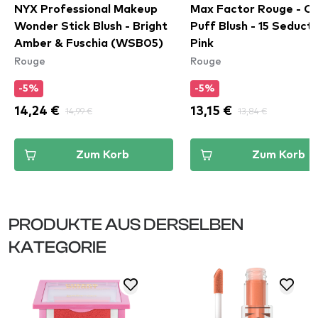
NYX Professional Makeup
Max Factor Rouge - C
Wonder Stick Blush - Bright
Puff Blush - 15 Seducti
Amber & Fuschia (WSB05)
Pink
Rouge
Rouge
-5%
-5%
14,24 €
14,99 €
13,15 €
13,84 €
Zum Korb
Zum Korb
PRODUKTE AUS DERSELBEN
KATEGORIE