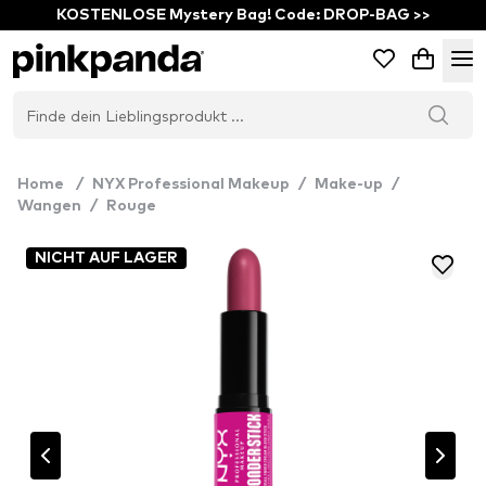
KOSTENLOSE Mystery Bag! Code: DROP-BAG >>
Home
/
NYX Professional Makeup
/
Make-up
/
Wangen
/
Rouge
NICHT AUF LAGER