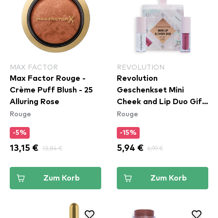
MAX FACTOR
REVOLUTION
Max Factor Rouge -
Revolution
Crème Puff Blush - 25
Geschenkset Mini
Alluring Rose
Cheek and Lip Duo Gift
Rouge
Rouge
Set
-5%
-15%
13,15 €
13,84 €
5,94 €
6,99 €
Zum Korb
Zum Korb