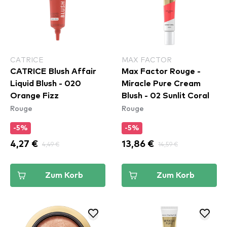
CATRICE
MAX FACTOR
CATRICE Blush Affair
Max Factor Rouge -
Liquid Blush - 020
Miracle Pure Cream
Orange Fizz
Blush - 02 Sunlit Coral
Rouge
Rouge
-5%
-5%
4,27 €
4,49 €
13,86 €
14,59 €
Zum Korb
Zum Korb