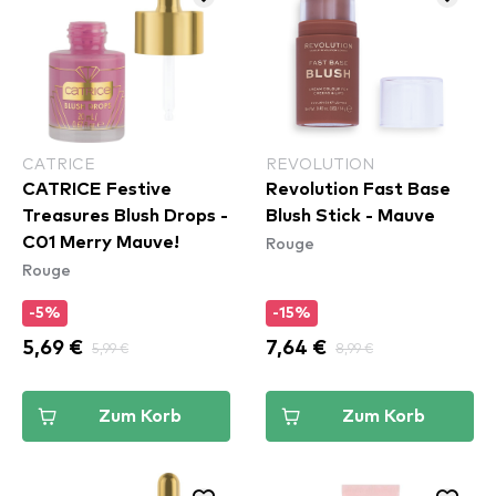
CATRICE
REVOLUTION
CATRICE Festive
Revolution Fast Base
Treasures Blush Drops -
Blush Stick - Mauve
Rouge
C01 Merry Mauve!
Rouge
-5%
-15%
5,69 €
5,99 €
7,64 €
8,99 €
Zum Korb
Zum Korb