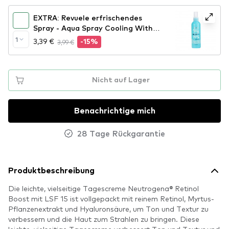
EXTRA: Revuele erfrischendes
Spray - Aqua Spray Cooling With
Cryo Effect
1
3,39 €
3,99 €
-15%
Nicht auf Lager
Benachrichtige mich
28 Tage Rückgarantie
Produktbeschreibung
Die leichte, vielseitige Tagescreme Neutrogena® Retinol
Boost mit LSF 15 ist vollgepackt mit reinem Retinol, Myrtus-
Pflanzenextrakt und Hyaluronsäure, um Ton und Textur zu
verbessern und die Haut zum Strahlen zu bringen. Diese