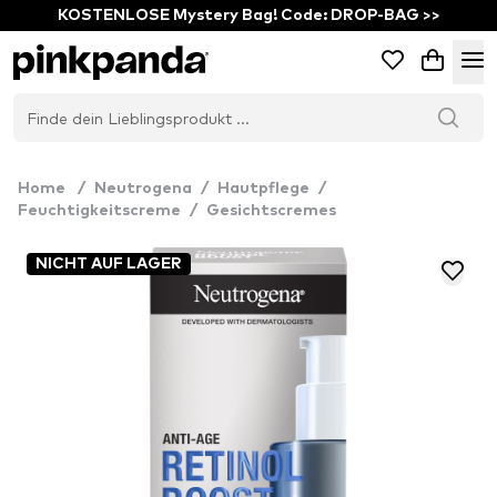
KOSTENLOSE Mystery Bag! Code: DROP-BAG >>
Home
/
Neutrogena
/
Hautpflege
/
Feuchtigkeitscreme
/
Gesichtscremes
NICHT AUF LAGER