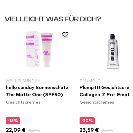
VIELLEICHT WAS FÜR DICH?
HELLO SUNDAY
PLUMP IT!
hello sunday Sonnenschutz
Plump It! Gesichtscre
The Matte One (SPF50)
Collagen-Z Pre-Empt 
Gesichtscremes
Gesichtscremes
-15%
-20%
22,09 €
25,99 €
23,59 €
29,49 €