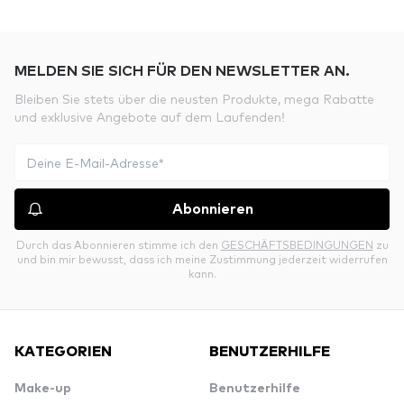
MELDEN SIE SICH FÜR DEN NEWSLETTER AN.
Bleiben Sie stets über die neusten Produkte, mega Rabatte
und exklusive Angebote auf dem Laufenden!
Abonnieren
Durch das Abonnieren stimme ich den
GESCHÄFTSBEDINGUNGEN
zu
und bin mir bewusst, dass ich meine Zustimmung jederzeit widerrufen
kann.
KATEGORIEN
BENUTZERHILFE
Make-up
Benutzerhilfe