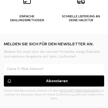
EINFACHE
SCHNELLE LIEFERUNG AN
ZAHLUNGSMETHODEN
DEINE HAUSTÜR
MELDEN SIE SICH FÜR DEN NEWSLETTER AN.
Bleiben Sie stets über die neusten Produkte, mega Rabatte
und exklusive Angebote auf dem Laufenden!
Abonnieren
Durch das Abonnieren stimme ich den
GESCHÄFTSBEDINGUNGEN
zu
und bin mir bewusst, dass ich meine Zustimmung jederzeit widerrufen
kann.