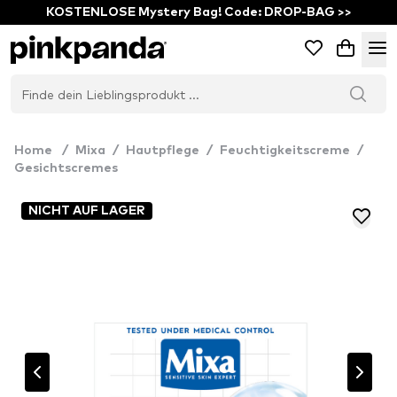
KOSTENLOSE Mystery Bag! Code: DROP-BAG >>
Home
/
Mixa
/
Hautpflege
/
Feuchtigkeitscreme
/
Gesichtscremes
NICHT AUF LAGER