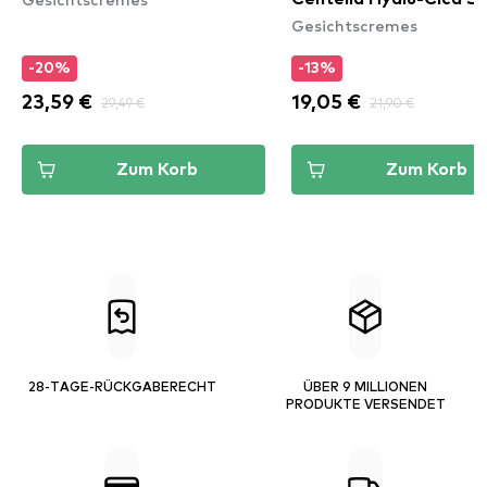
Gesichtscremes
Fit Sun Stick
-20%
-13%
23,59 €
29,49 €
19,05 €
21,90 €
Zum Korb
Zum Korb
28-TAGE-RÜCKGABERECHT
ÜBER 9 MILLIONEN
PRODUKTE VERSENDET