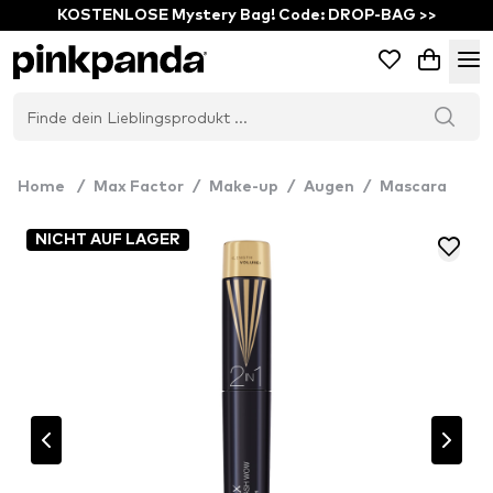
KOSTENLOSE Mystery Bag! Code: DROP-BAG >>
Home
/
Max Factor
/
Make-up
/
Augen
/
Mascara
NICHT AUF LAGER