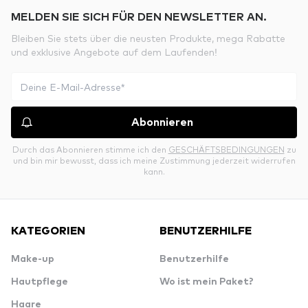
MELDEN SIE SICH FÜR DEN NEWSLETTER AN.
Bleiben Sie stets über die neusten Produkte, mega Rabatte
und exklusive Angebote auf dem Laufenden!
Abonnieren
Durch das Abonnieren stimme ich den
GESCHÄFTSBEDINGUNGEN
zu
und bin mir bewusst, dass ich meine Zustimmung jederzeit widerrufen
kann.
KATEGORIEN
BENUTZERHILFE
Make-up
Benutzerhilfe
Hautpflege
Wo ist mein Paket?
Haare