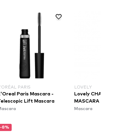
L’ORÉAL PARIS
LOVELY
L'Oreal Paris Mascara -
Lovely CHARMING EYES
Telescopic Lift Mascara
MASCARA
Mascara
Mascara
-8%