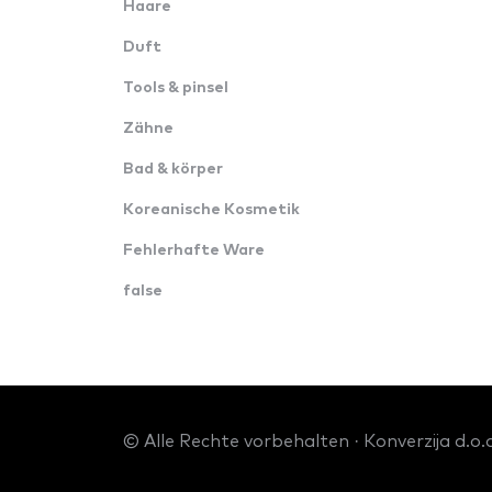
Haare
Duft
Tools & pinsel
Zähne
Bad & körper
Koreanische Kosmetik
Fehlerhafte Ware
false
© Alle Rechte vorbehalten · Konverzija d.o.