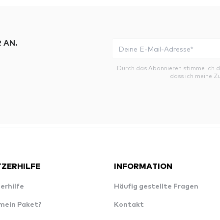
 AN.
Durch das Abonnieren stimme ich 
dass ich meine Z
ZERHILFE
INFORMATION
erhilfe
Häufig gestellte Fragen
 mein Paket?
Kontakt