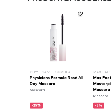
PHYSICIANS FORMULA
MAX FAC
Physicians Formula Rosé All
Max Fact
Day Mascara
Masterpi
Mascara
Mascara
Mascara
-25%
-5%