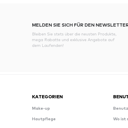
MELDEN SIE SICH FÜR DEN NEWSLETTER
Bleiben Sie stets über die neusten Produkte,
mega Rabatte und exklusive Angebote auf
dem Laufenden!
KATEGORIEN
BENUT
Make-up
Benutz
Hautpflege
Wo ist