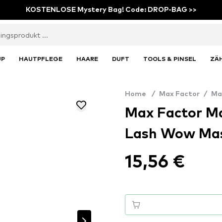
KOSTENLOSE Mystery Bag! Code: DROP-BAG >>
UP
HAUTPFLEGE
HAARE
DUFT
TOOLS & PINSEL
ZÄ
Home
/
Max Factor
/
Ma
Max Factor Ma
Lash Wow Mas
15,56 €