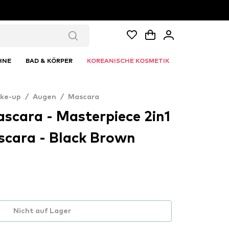
HNE
BAD & KÖRPER
KOREANISCHE KOSMETIK
ke-up
/
Augen
/
Mascara
scara - Masterpiece 2in1
cara - Black Brown
Nicht auf Lager