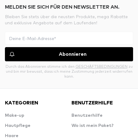
MELDEN SIE SICH FÜR DEN NEWSLETTER AN.
Bleiben Sie stets über die neusten Produkte, mega Rabatte
und exklusive Angebote auf dem Laufenden!
Abonnieren
Durch das Abonnieren stimme ich den
GESCHÄFTSBEDINGUNGEN
zu
und bin mir bewusst, dass ich meine Zustimmung jederzeit widerrufen
kann.
KATEGORIEN
BENUTZERHILFE
Make-up
Benutzerhilfe
Hautpflege
Wo ist mein Paket?
Haare