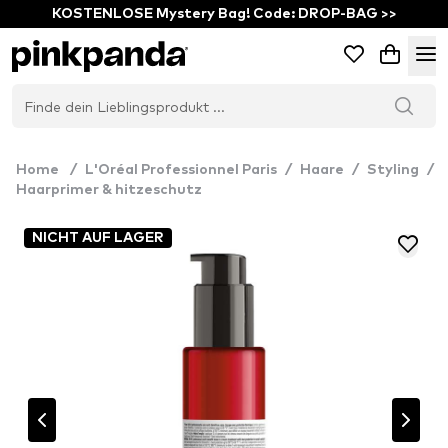
KOSTENLOSE Mystery Bag! Code: DROP-BAG >>
Home
/
L'Oréal Professionnel Paris
/
Haare
/
Styling
/
Haarprimer & hitzeschutz
NICHT AUF LAGER