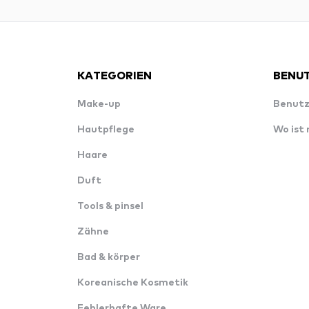
KATEGORIEN
BENUT
Make-up
Benutz
Hautpflege
Wo ist
Haare
Duft
Tools & pinsel
Zähne
Bad & körper
Koreanische Kosmetik
Fehlerhafte Ware