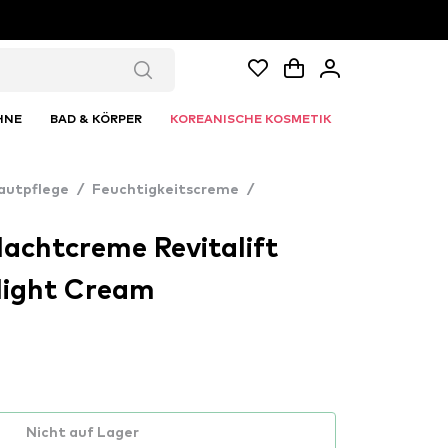
HNE
BAD & KÖRPER
KOREANISCHE KOSMETIK
autpflege
/
Feuchtigkeitscreme
/
Nachtcreme Revitalift
Night Cream
Nicht auf Lager