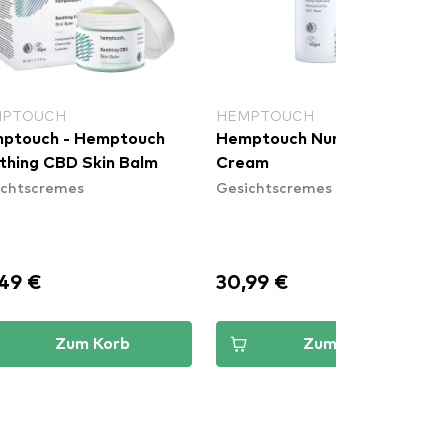
MPTOUCH
HEMPTOUCH
ptouch - Hemptouch
Hemptouch Nurturing Face
thing CBD Skin Balm
Cream
ichtscremes
Gesichtscremes
49 €
30,99 €
Zum Korb
Zum Korb