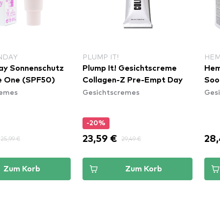
NDAY
PLUMP IT!
HE
day Sonnenschutz
Plump It! Gesichtscreme
Hem
e One (SPF50)
Collagen-Z Pre-Empt Day
Soo
remes
Gesichtscremes
Ges
-20%
23,59 €
28,
25,99 €
29,49 €
Zum Korb
Zum Korb