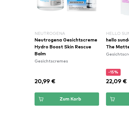
NEUTROGENA
HELLO SU
Neutrogena Gesichtscreme
hello sun
 Madagascar
Hydro Boost Skin Rescue
The Matt
Gesichtsc
ica Silky-
Balm
Gesichtscremes
-15%
20,99 €
22,09 €
Korb
Zum Korb