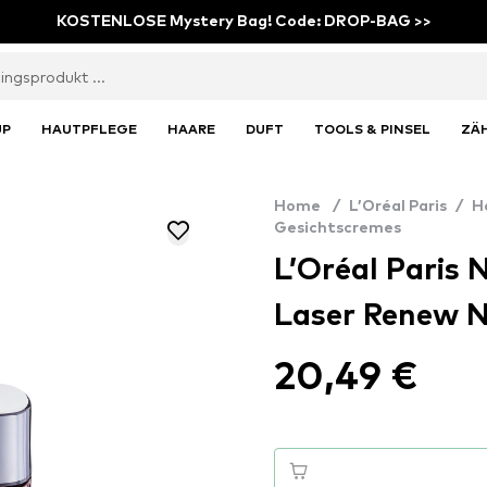
KOSTENLOSE Mystery Bag! Code: DROP-BAG >>
UP
HAUTPFLEGE
HAARE
DUFT
TOOLS & PINSEL
ZÄ
Home
/
L’Oréal Paris
/
H
Gesichtscremes
L’Oréal Paris 
Laser Renew 
20,49 €