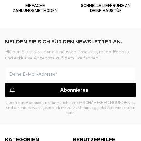
EINFACHE
SCHNELLE LIEFERUNG AN
ZAHLUNGSMETHODEN
DEINE HAUSTÜR
MELDEN SIE SICH FÜR DEN NEWSLETTER AN.
Bleiben Sie stets über die neusten Produkte, mega Rabatte
und exklusive Angebote auf dem Laufenden!
Abonnieren
Durch das Abonnieren stimme ich den
GESCHÄFTSBEDINGUNGEN
zu
und bin mir bewusst, dass ich meine Zustimmung jederzeit widerrufen
kann.
KATEGORIEN
BENUTZERHILFE