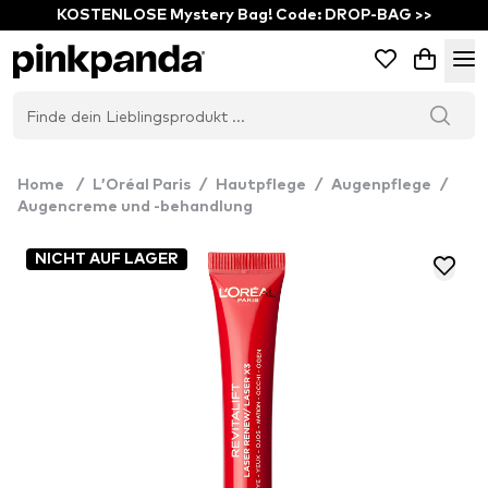
KOSTENLOSE Mystery Bag! Code: DROP-BAG >>
Home
/
L’Oréal Paris
/
Hautpflege
/
Augenpflege
/
Augencreme und -behandlung
NICHT AUF LAGER