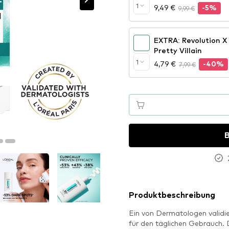
1
9,49 €
9,99 €
-5%
EXTRA: Revolution 
Pretty Villain
1
4,79 €
7,99 €
-40%
B
Produktbeschreibung
Ein von Dermatologen validie
für den täglichen Gebrauch. 