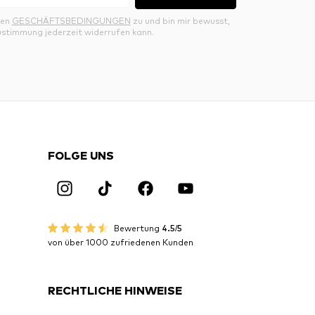
den
GESCHÄFTSBEDINGUNGEN
zu und bin mir bewusst,
ustimmung jederzeit widerrufen kann.
FOLGE UNS
Bewertung
4.5/5
von über 1000 zufriedenen Kunden
RECHTLICHE HINWEISE