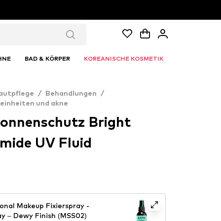
HNE
BAD & KÖRPER
KOREANISCHE KOSMETIK
autpflege
/
Behandlungen
/
einheiten und akne
Sonnenschutz Bright
amide UV Fluid
onal Makeup Fixierspray -
y – Dewy Finish (MSS02)