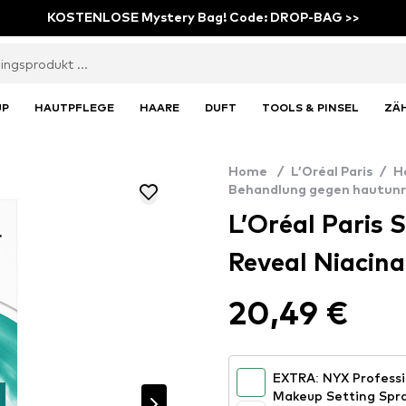
KOSTENLOSE Mystery Bag! Code: DROP-BAG >>
UP
HAUTPFLEGE
HAARE
DUFT
TOOLS & PINSEL
ZÄ
Home
/
L’Oréal Paris
/
H
Behandlung gegen hautunr
L’Oréal Paris 
Reveal Niacin
20,49 €
EXTRA: NYX Professi
Makeup Setting Spra