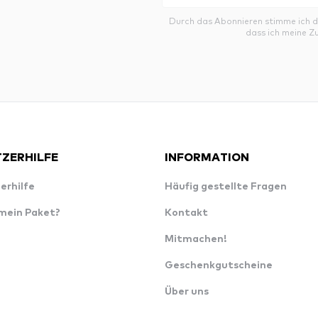
Durch das Abonnieren stimme ich 
dass ich meine Z
ZERHILFE
INFORMATION
erhilfe
Häufig gestellte Fragen
 mein Paket?
Kontakt
Mitmachen!
Geschenkgutscheine
Über uns