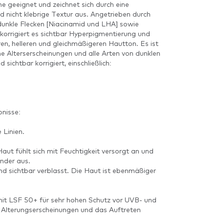
öne geeignet und zeichnet sich durch eine
und nicht klebrige Textur aus. Angetrieben durch
unkle Flecken [Niacinamid und LHA] sowie
orrigiert es sichtbar Hyperpigmentierung und
eren, helleren und gleichmäßigeren Hautton. Es ist
ühe Alterserscheinungen und alle Arten von dunklen
 sichtbar korrigiert, einschließlich:
nisse:
 Linien.
ut fühlt sich mit Feuchtigkeit versorgt an und
ender aus.
ind sichtbar verblasst. Die Haut ist ebenmäßiger
mit LSF 50+ für sehr hohen Schutz vor UVB- und
 Alterungserscheinungen und das Auftreten