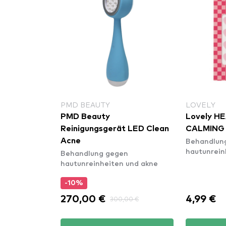
PMD BEAUTY
LOVELY
PMD Beauty
Lovely H
Reinigungsgerät LED Clean
CALMING
Behandlun
Acne
hautunrein
Behandlung gegen
hautunreinheiten und akne
-10%
270,00 €
4,99 €
300,00 €