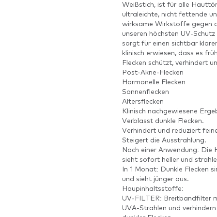
Weißstich, ist für alle Hautt
ultraleichte, nicht fettende 
wirksame Wirkstoffe gegen d
unseren höchsten UV-Schutz k
sorgt für einen sichtbar klar
klinisch erwiesen, dass es fr
Flecken schützt, verhindert und
Post-Akne-Flecken
Hormonelle Flecken
Sonnenflecken
Altersflecken
Klinisch nachgewiesene Ergeb
Verblasst dunkle Flecken.
Verhindert und reduziert feine
Steigert die Ausstrahlung.
Nach einer Anwendung: Die Ha
sieht sofort heller und strahl
In 1 Monat: Dunkle Flecken s
und sieht jünger aus.
Haupinhaltsstoffe:
UV-FILTER: Breitbandfilter 
UVA-Strahlen und verhindern