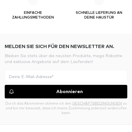
EINFACHE
SCHNELLE LIEFERUNG AN
ZAHLUNGSMETHODEN
DEINE HAUSTÜR
MELDEN SIE SICH FÜR DEN NEWSLETTER AN.
Bleiben Sie stets über die neusten Produkte, mega Rabatte
und exklusive Angebote auf dem Laufenden!
Abonnieren
Durch das Abonnieren stimme ich den
GESCHÄFTSBEDINGUNGEN
zu
und bin mir bewusst, dass ich meine Zustimmung jederzeit widerrufen
kann.