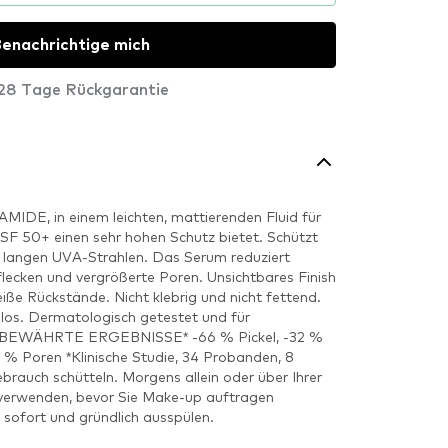
enachrichtige mich
28 Tage Rückgarantie
IDE, in einem leichten, mattierenden Fluid für
 LSF 50+ einen sehr hohen Schutz bietet. Schützt
 langen UVA-Strahlen. Das Serum reduziert
flecken und vergrößerte Poren. Unsichtbares Finish
iße Rückstände. Nicht klebrig und nicht fettend.
os. Dermatologisch getestet und für
t. BEWÄHRTE ERGEBNISSE* -66 % Pickel, -32 %
1 % Poren *Klinische Studie, 34 Probanden, 8
auch schütteln. Morgens allein oder über Ihrer
 verwenden, bevor Sie Make-up auftragen
sofort und gründlich ausspülen.