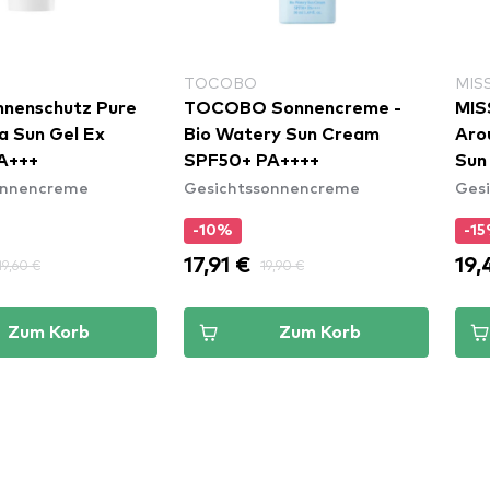
TOCOBO
MIS
nnenschutz Pure
TOCOBO Sonnencreme -
MIS
a Sun Gel Ex
Bio Watery Sun Cream
Aro
A+++
SPF50+ PA++++
Sun
onnencreme
Gesichtssonnencreme
Ges
-10%
-1
17,91 €
19,
19,60 €
19,90 €
Zum Korb
Zum Korb