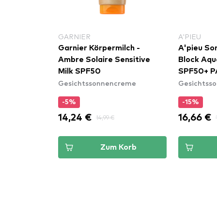
GARNIER
A'PIEU
enschutz
Garnier Körpermilch -
A'pieu So
turizing
Ambre Solaire Sensitive
Block Aqu
Milk SPF50
SPF50+ P
reme
Gesichtssonnencreme
Gesichtss
-5%
-15%
14,24 €
16,66 €
14,99 €
Korb
Zum Korb