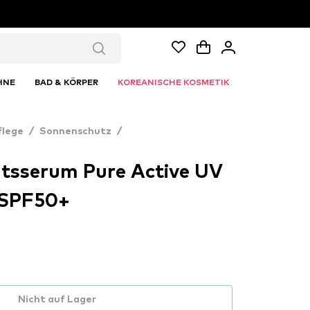
HNE
BAD & KÖRPER
KOREANISCHE KOSMETIK
flege
/
Sonnenschutz
/
htsserum Pure Active UV
 SPF50+
Nicht auf Lager