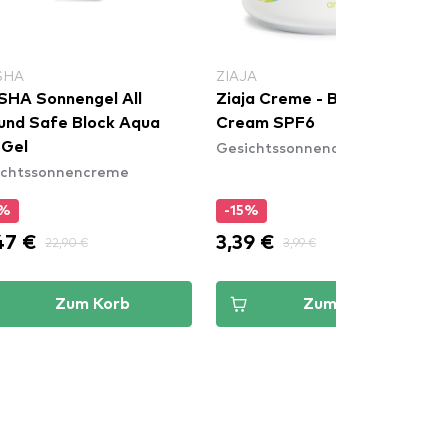
SHA
ZIAJA
SHA Sonnengel All
Ziaja Creme - Baby & Kids
und Safe Block Aqua
Cream SPF6
Gesichtssonnencreme
 Gel
ichtssonnencreme
5%
-15%
47 €
3,39 €
22,90 €
3,99 €
Zum Korb
Zum Korb