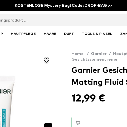
KOSTENLOSE Mystery Bag! Code: DROP-BAG >>
UP
HAUTPFLEGE
HAARE
DUFT
TOOLS & PINSEL
ZÄ
Home
/
Garnier
/
Hautp
Gesichtssonnencreme
Garnier Gesic
Matting Fluid
12,99 €