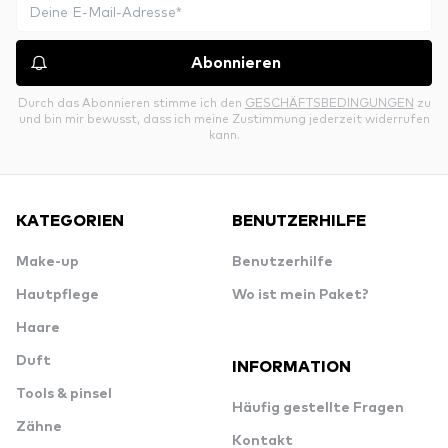
Abonnieren
Durch das Abonnieren stimme ich den
GESCHÄFTSBEDINGUNGEN
zu
und bin mir bewusst, dass ich meine Zustimmung jederzeit widerrufen
kann.
KATEGORIEN
BENUTZERHILFE
Make-up
Benutzerhilfe
Hautpflege
Wo ist mein Paket?
Haare
Duft
INFORMATION
Tools & pinsel
Häufig gestellte Fragen
Zähne
Kontakt