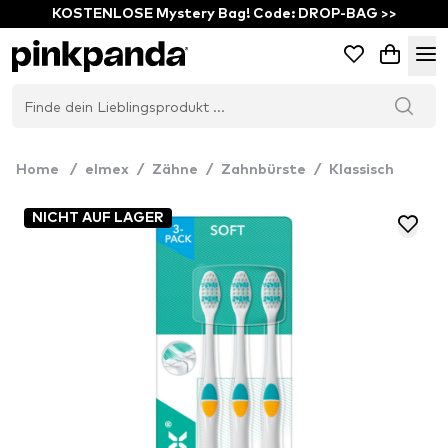
KOSTENLOSE Mystery Bag! Code: DROP-BAG >>
Home
/
elmex
/
Zähne
/
Zahnbürste
/
Klassisch
NICHT AUF LAGER