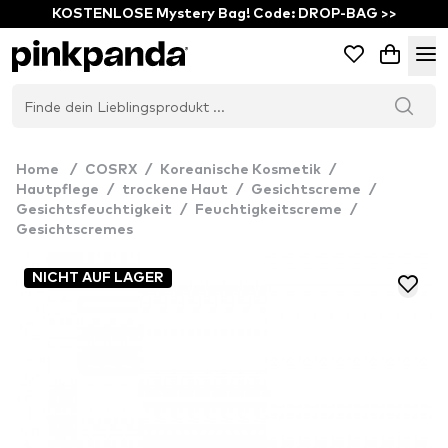
KOSTENLOSE Mystery Bag! Code: DROP-BAG >>
Home
/
COSRX
/
Koreanische Kosmetik
/
Hautpflege
/
trockene Haut
/
Gesichtscreme
/
Gesichtsfeuchtigkeit
/
Feuchtigkeitscreme
/
Gesichtscremes
NICHT AUF LAGER