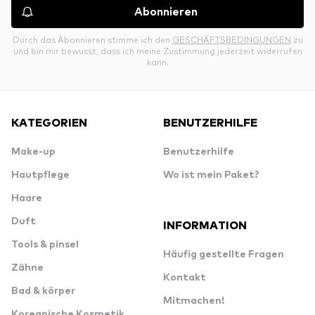
Abonnieren
Durch das Abonnieren stimme ich den
GESCHÄFTSBEDINGUNGEN
zu
und bin mir bewusst, dass ich meine Zustimmung jederzeit widerrufen
kann.
KATEGORIEN
BENUTZERHILFE
Make-up
Benutzerhilfe
Hautpflege
Wo ist mein Paket?
Haare
Duft
INFORMATION
Tools & pinsel
Häufig gestellte Fragen
Zähne
Kontakt
Bad & körper
Mitmachen!
Koreanische Kosmetik