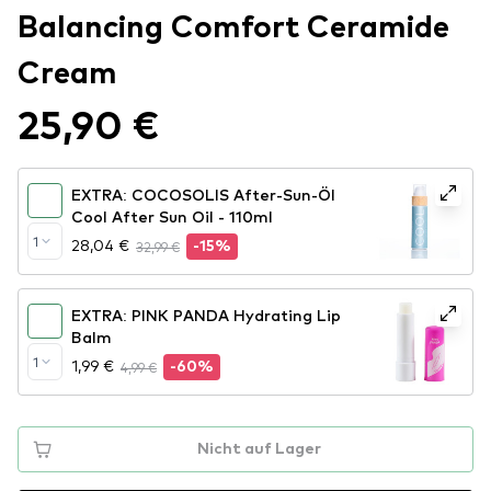
Balancing Comfort Ceramide
Cream
25,90 €
EXTRA: COCOSOLIS After-Sun-Öl
Cool After Sun Oil - 110ml
1
28,04 €
32,99 €
-15%
EXTRA: PINK PANDA Hydrating Lip
Balm
1
1,99 €
4,99 €
-60%
Nicht auf Lager