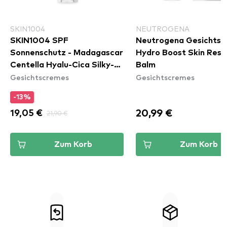
SKIN1004
NEUTROGENA
SKIN1004 SPF
Neutrogena Gesichts
Sonnenschutz - Madagascar
Hydro Boost Skin Resc
Centella Hyalu-Cica Silky-
Balm
Gesichtscremes
Gesichtscremes
Fit Sun Stick
-13%
20,99 €
19,05 €
21,90 €
Zum Korb
Zum Korb