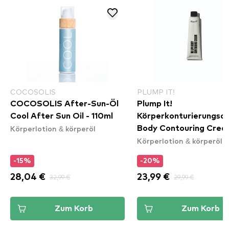
COCOSOLIS
PLUMP IT!
COCOSOLIS After-Sun-Öl
Plump It!
Cool After Sun Oil - 110ml
Körperkonturierungsc
Körperlotion & körperöl
Body Contouring Crea
Körperlotion & körperöl
-15%
-20%
28,04 €
32,99 €
23,99 €
29,99 €
Zum Korb
Zum Korb