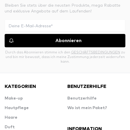
Bleiben Sie stets über die neusten Produkte, mega Rabatte
und exklusive Angebote auf dem Laufenden!
Abonnieren
Durch das Abonnieren stimme ich den
GESCHÄFTSBEDINGUNGEN
zu
und bin mir bewusst, dass ich meine Zustimmung jederzeit widerrufen
kann.
KATEGORIEN
BENUTZERHILFE
Make-up
Benutzerhilfe
Hautpflege
Wo ist mein Paket?
Haare
Duft
INFORMATION