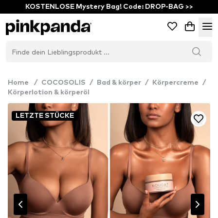
KOSTENLOSE Mystery Bag! Code: DROP-BAG >>
Home
/
COCOSOLIS
/
Bad & körper
/
Körpercreme
/
Körperlotion & körperöl
LETZTE STÜCKE