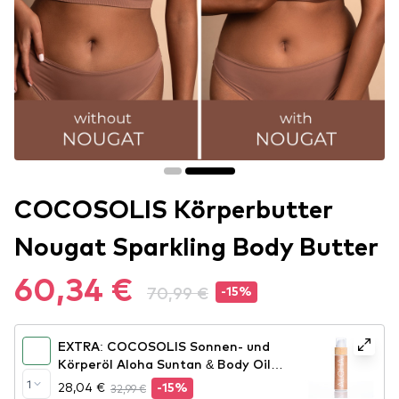
COCOSOLIS Körperbutter
Nougat Sparkling Body Butter
60,34 €
70,99 €
-15%
EXTRA: COCOSOLIS Sonnen- und
Körperöl Aloha Suntan & Body Oil -
110ml
1
28,04 €
32,99 €
-15%