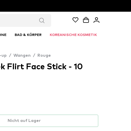
HNE
BAD & KÖRPER
KOREANISCHE KOSMETIK
-up
/
Wangen
/
Rouge
Flirt Face Stick - 10
Nicht auf Lager