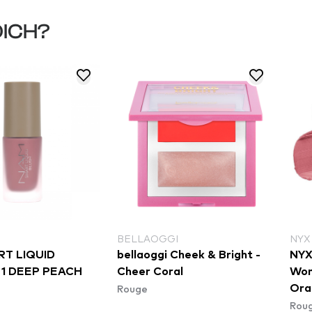
DICH?
BELLAOGGI
NYX
T LIQUID
bellaoggi Cheek & Bright -
NYX
1 DEEP PEACH
Cheer Coral
Won
Rouge
Ora
Rou