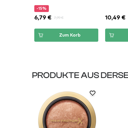
-15%
6,79 €
10,49 €
7,99 €
Korb
Zum Korb
PRODUKTE AUS DERSE