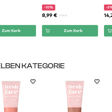
-10%
-5
8,99 €
14,
9,99 €
Zum Korb
Zum Korb
LBEN KATEGORIE