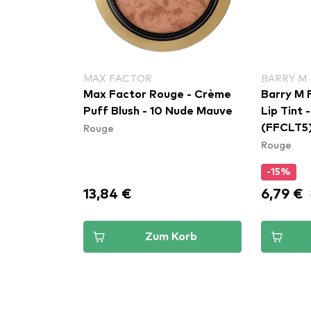
MAX FACTOR
BARRY M
Max Factor Rouge - Crème
Barry M 
Puff Blush - 10 Nude Mauve
Lip Tint
Rouge
(FFCLT5
Rouge
-15%
13,84 €
6,79 €
Zum Korb