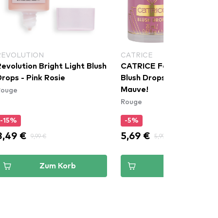
REVOLUTION
CATRICE
evolution Bright Light Blush
CATRICE Festive Treasu
rops - Pink Rosie
Blush Drops - C01 Merry
Rouge
Mauve!
Rouge
-15%
-5%
8,49 €
5,69 €
9,99 €
5,99 €
Zum Korb
Zum Korb