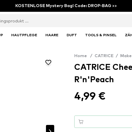
KOSTENLOSE Mystery Bag! Code: DROP-BAG >>
UP
HAUTPFLEGE
HAARE
DUFT
TOOLS & PINSEL
ZÄ
Home
/
CATRICE
/
Make
CATRICE Cheek 
R'n'Peach
4,99 €