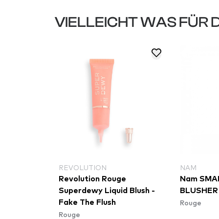
VIELLEICHT WAS FÜR 
NAL MAKEUP
REVOLUTION
NAM
al Makeup
Revolution Rouge
Nam SMAR
sh - Bright
Superdewy Liquid Blush -
BLUSHER 
Rouge
a (WSB05)
Fake The Flush
Rouge