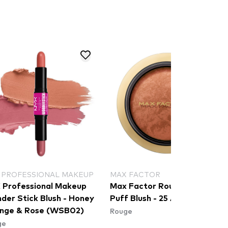
 PROFESSIONAL MAKEUP
MAX FACTOR
 Professional Makeup
Max Factor Rouge - Crème
der Stick Blush - Honey
Puff Blush - 25 Alluring Rose
Rouge
nge & Rose (WSB02)
ge