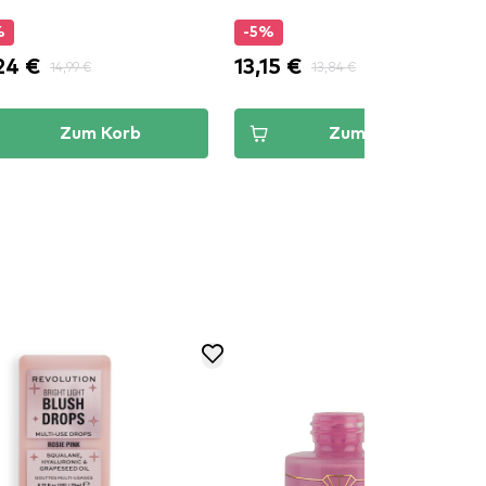
%
-5%
24 €
13,15 €
14,99 €
13,84 €
Zum Korb
Zum Korb