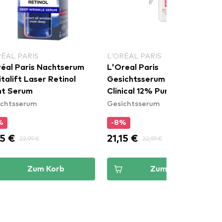
RÉAL PARIS
L’ORÉAL PARIS
réal Paris Nachtserum
L'Oreal Paris
talift Laser Retinol
Gesichtsserum Revitalift
ht Serum
Clinical 12% Pure Vitamin C
ichtsserum
Gesichtsserum
Face Brightening Serum
%
-8%
15 €
21,15 €
22,99 €
22,99 €
Zum Korb
Zum Korb