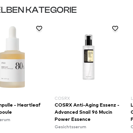
LBEN KATEGORIE
COSRX
ulle - Heartleaf
COSRX Anti-Aging Essenz -
L
oule
Advanced Snail 96 Mucin
serum
Power Essence
F
Gesichtsserum