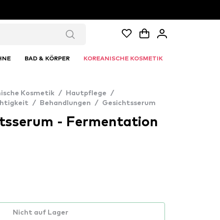
HNE
BAD & KÖRPER
KOREANISCHE KOSMETIK
ische Kosmetik
/
Hautpflege
/
htigkeit
/
Behandlungen
/
Gesichtsserum
tsserum - Fermentation
Nicht auf Lager