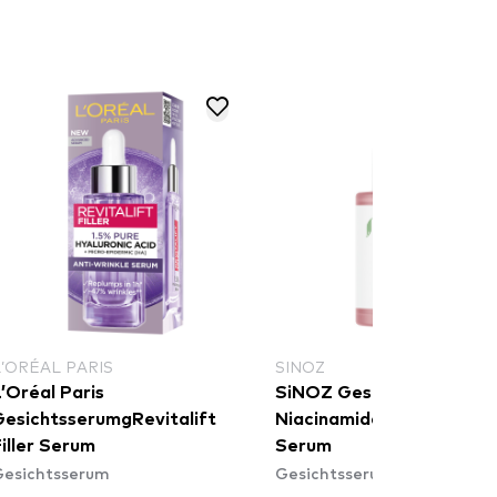
L’ORÉAL PARIS
SINOZ
’Oréal Paris
SiNOZ Gesichtsserum
GesichtsserumgRevitalift
Niacinamide Pore Minimiz
iller Serum
Serum
Gesichtsserum
Gesichtsserum