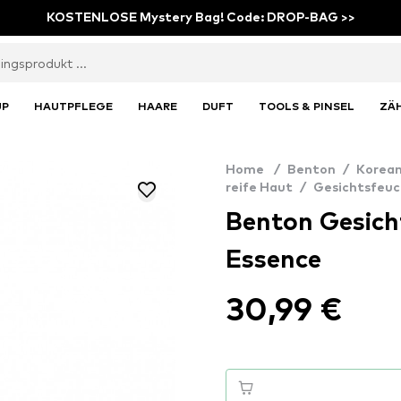
KOSTENLOSE Mystery Bag! Code: DROP-BAG >>
UP
HAUTPFLEGE
HAARE
DUFT
TOOLS & PINSEL
ZÄ
Home
/
Benton
/
Korean
reife Haut
/
Gesichtsfeuc
Benton Gesich
Essence
30,99 €