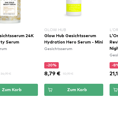
GLOW HUB
L’O
sichtsserum 24K
Glow Hub Gesichtsserum
L’O
uty Serum
Hydration Hero Serum - Mini
Revi
erum
Gesichtsserum
Nig
Ges
-20%
-8
8,79 €
21,
34,99 €
10,99 €
Zum Korb
Zum Korb