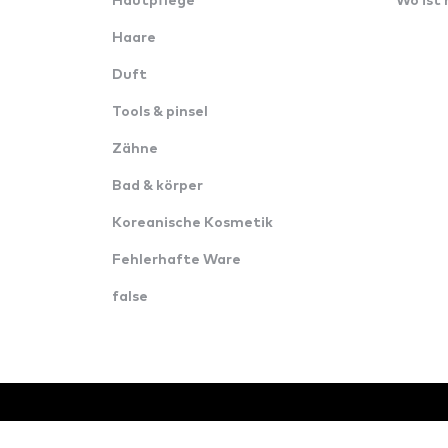
Hautpflege
Wo ist
Haare
Duft
Tools & pinsel
Zähne
Bad & körper
Koreanische Kosmetik
Fehlerhafte Ware
false
© Alle Rechte vorbehalten · Konverzija d.o.