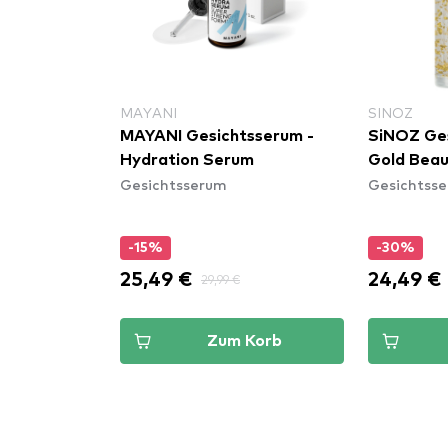
MAYANI
SINOZ
MAYANI Gesichtsserum -
SiNOZ Ge
ce Serum
Hydration Serum
Gold Bea
Gesichtsserum
Gesichtss
-15%
-30%
25,49 €
24,49 €
29,99 €
Korb
Zum Korb