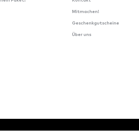
 mein Paket?
Kontakt
Mitmachen!
Geschenkgutscheine
Über uns
o.