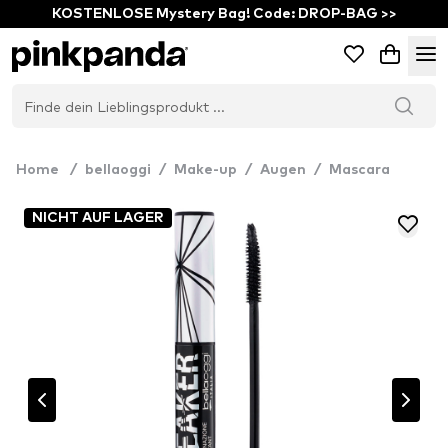
KOSTENLOSE Mystery Bag! Code: DROP-BAG >>
Home
/
bellaoggi
/
Make-up
/
Augen
/
Mascara
NICHT AUF LAGER