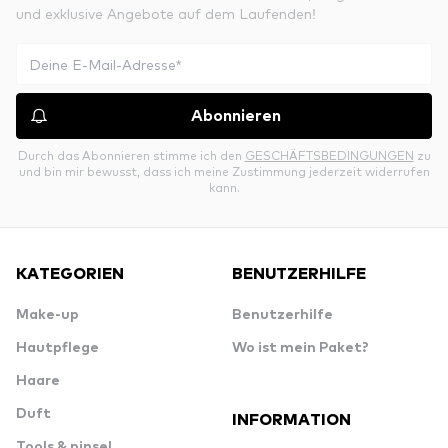
und exklusive Angebote auf dem Laufenden!
Abonnieren
Durch das Abonnieren stimme ich den
GESCHÄFTSBEDINGUNGEN
zu
und bin mir bewusst, dass ich meine Zustimmung jederzeit widerrufen
kann.
KATEGORIEN
BENUTZERHILFE
Make-up
Benutzerhilfe
Hautpflege
Wo ist mein Paket?
Haare
Duft
INFORMATION
Tools & pinsel