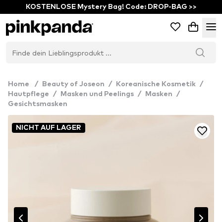
KOSTENLOSE Mystery Bag! Code: DROP-BAG >>
Home
/
Beauty of Joseon
/
Koreanische Kosmetik
/
Hautpflege
/
Masken und Peelings
/
Masken
/
Gesichtsmasken
NICHT AUF LAGER