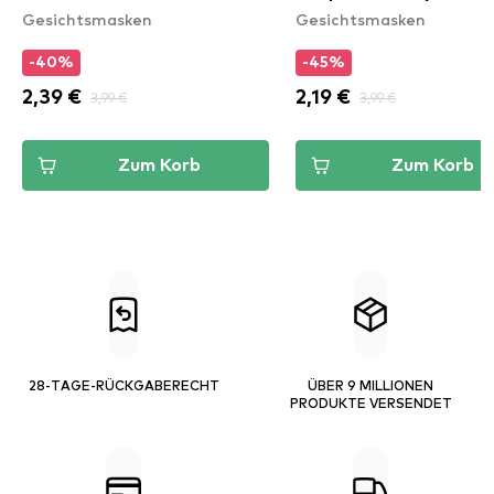
Gesichtsmasken
Gesichtsmasken
Blackhead Nose Strip
-40%
-45%
2,39 €
3,99 €
2,19 €
3,99 €
Zum Korb
Zum Korb
28-TAGE-RÜCKGABERECHT
ÜBER 9 MILLIONEN
PRODUKTE VERSENDET