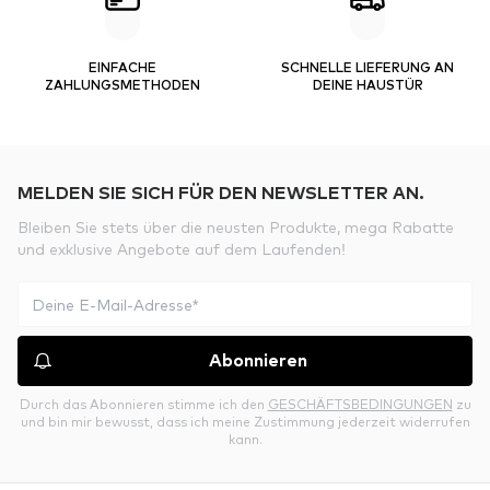
EINFACHE
SCHNELLE LIEFERUNG AN
ZAHLUNGSMETHODEN
DEINE HAUSTÜR
MELDEN SIE SICH FÜR DEN NEWSLETTER AN.
Bleiben Sie stets über die neusten Produkte, mega Rabatte
und exklusive Angebote auf dem Laufenden!
Abonnieren
Durch das Abonnieren stimme ich den
GESCHÄFTSBEDINGUNGEN
zu
und bin mir bewusst, dass ich meine Zustimmung jederzeit widerrufen
kann.