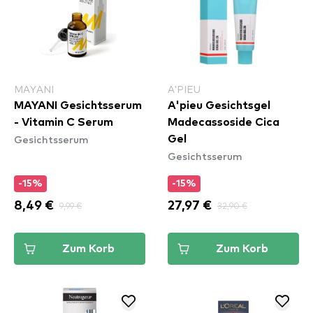
MAYANI
A'PIEU
MAYANI Gesichtsserum
A'pieu Gesichtsgel
- Vitamin C Serum
Madecassoside Cica
Gesichtsserum
Gel
Gesichtsserum
-15%
-15%
8,49 €
9,99 €
27,97 €
32,90 €
Zum Korb
Zum Korb