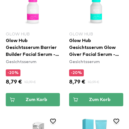
GLOW HUB
GLOW HUB
Glow Hub
Glow Hub
Gesichtsserum Barrier
Gesichtsserum Glow
Builder Facial Serum -
Giver Facial Serum -
Gesichtsserum
Gesichtsserum
Mini
Mini
-20%
-20%
8,79 €
10,99 €
8,79 €
10,99 €
Zum Korb
Zum Korb