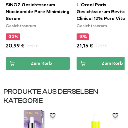
SiNOZ Gesichtsserum
L'Oreal Paris
Niacinamide Pore Minimizing
Gesichtsserum Revital
Serum
Clinical 12% Pure Vita
Gesichtsserum
Gesichtsserum
Face Brightening Ser
-30%
-8%
20,99 €
29,99 €
21,15 €
22,99 €
Zum Korb
Zum Korb
PRODUKTE AUS DERSELBEN
KATEGORIE