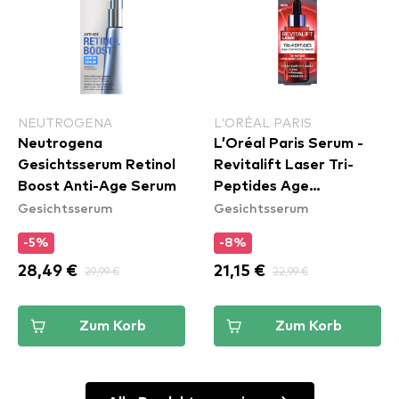
NEUTROGENA
L’ORÉAL PARIS
Neutrogena
L’Oréal Paris Serum -
Gesichtsserum Retinol
Revitalift Laser Tri-
Boost Anti-Age Serum
Peptides Age
Gesichtsserum
Gesichtsserum
Correcting Serum
-5%
-8%
28,49 €
29,99 €
21,15 €
22,99 €
Zum Korb
Zum Korb