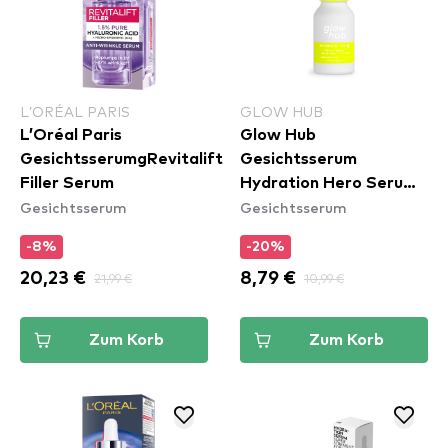
L’ORÉAL PARIS
GLOW HUB
L’Oréal Paris
Glow Hub
GesichtsserumgRevitalift
Gesichtsserum
Filler Serum
Hydration Hero Serum -
Gesichtsserum
Gesichtsserum
Mini
-8%
-20%
20,23 €
21,99 €
8,79 €
10,99 €
Zum Korb
Zum Korb