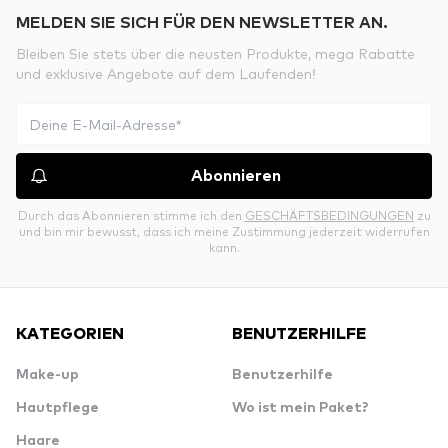
MELDEN SIE SICH FÜR DEN NEWSLETTER AN.
Bleiben Sie stets über die neusten Produkte, mega Rabatte
und exklusive Angebote auf dem Laufenden!
Abonnieren
Durch das Abonnieren stimme ich den
GESCHÄFTSBEDINGUNGEN
zu
und bin mir bewusst, dass ich meine Zustimmung jederzeit widerrufen
kann.
KATEGORIEN
BENUTZERHILFE
Make-up
Benutzerhilfe
Hautpflege
Wo ist mein Paket?
Haare