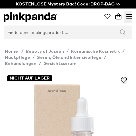
KOSTENLOSE Mystery Bag! Code: DROP-BAG >>
Home
/
Beauty of Joseon
/
Koreanische Kosmetik
/
Hautpflege
/
Seren, Öle und Intensivpflege
/
Behandlungen
/
Gesichtsserum
NICHT AUF LAGER