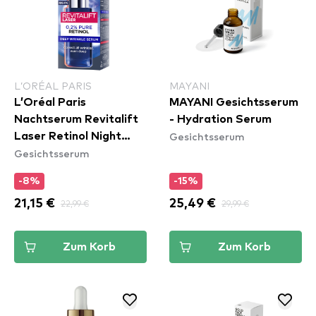
L’ORÉAL PARIS
MAYANI
L’Oréal Paris
MAYANI Gesichtsserum
Nachtserum Revitalift
- Hydration Serum
Gesichtsserum
Laser Retinol Night
Gesichtsserum
Serum
-8%
-15%
21,15 €
22,99 €
25,49 €
29,99 €
Zum Korb
Zum Korb