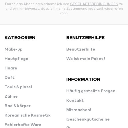
Durch das Abonnieren stimme ich den
GESCHÄFTSBEDINGUNGEN
zu
und bin mir bewusst, dass ich meine Zustimmung jederzeit widerrufen
kann.
KATEGORIEN
BENUTZERHILFE
Make-up
Benutzerhilfe
Hautpflege
Wo ist mein Paket?
Haare
Duft
INFORMATION
Tools & pinsel
Häufig gestellte Fragen
Zähne
Kontakt
Bad & körper
Mitmachen!
Koreanische Kosmetik
Geschenkgutscheine
Fehlerhafte Ware