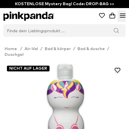
KOSTENLOSE Mystery Bag! Code: DROP-BAG >>
Home
/
Air-Val
/
Bad & körper
/
Bad & dusche
/
Duschgel
NICHT AUF LAGER