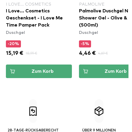
I LOVE... COSMETICS
PALMOLIVE
I Love... Cosmetics
Palmolive Duschgel Na
Geschenkset - I Love Me
Shower Gel - Olive & M
Time Pamper Pack
(500ml)
Duschgel
Duschgel
-20%
-5%
15,19 €
18,99 €
4,46 €
4,69 €
Zum Korb
Zum Korb
28-TAGE-RÜCKGABERECHT
ÜBER 9 MILLIONEN