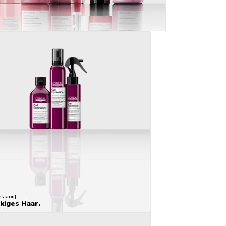
ession]
ckiges Haar.