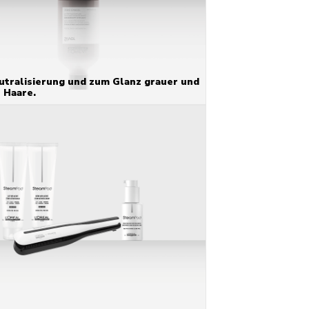
utralisierung und zum Glanz grauer und
 Haare.