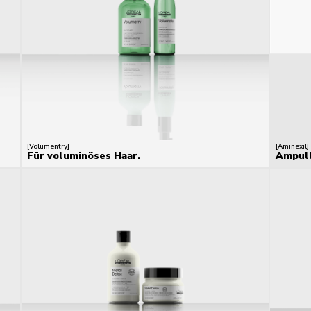
[Volumentry]
[Aminexil]
Für voluminöses Haar.
Ampull