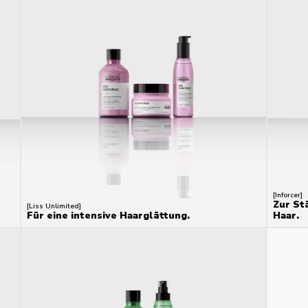
[Inforcer]
Zur St
[Liss Unlimited]
Für eine intensive Haarglättung.
Haar.