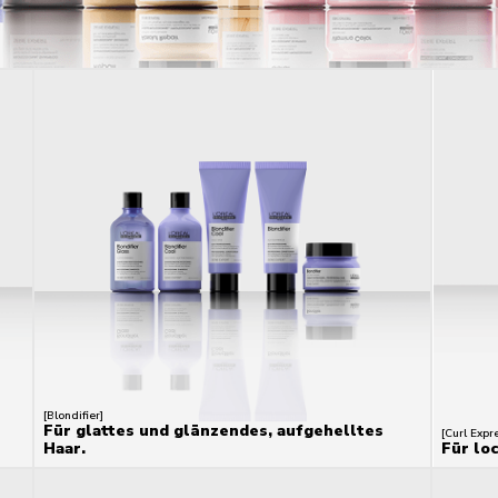
[Blondifier]
Für glattes und glänzendes, aufgehelltes
[Curl Expr
Haar.
Für lo