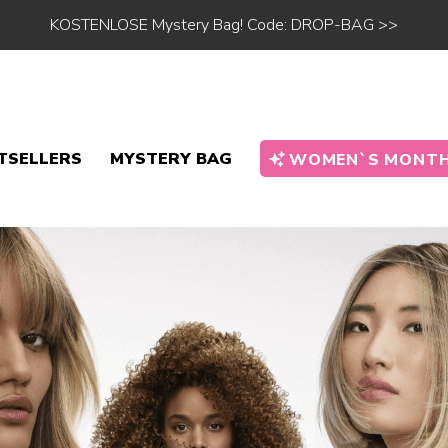
KOSTENLOSE Mystery Bag! Code: DROP-BAG >>
TSELLERS
MYSTERY BAG
WOMEN`S MONTH