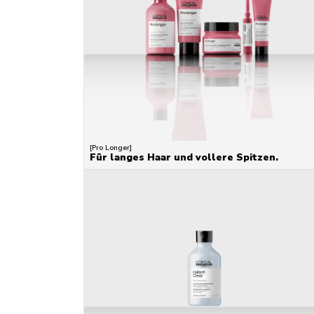
[Pro Longer]
Für langes Haar und vollere Spitzen.