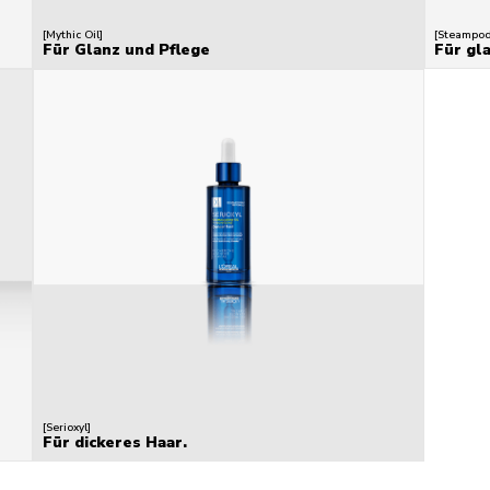
[Mythic Oil]
[Steampod
Für Glanz und Pflege
Für gl
[Serioxyl]
Für dickeres Haar.