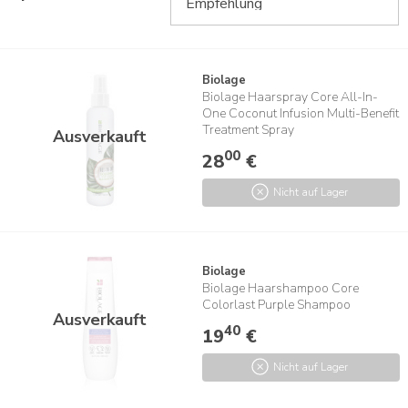
Biolage
Biolage Haarspray Core All-In-
One Coconut Infusion Multi-Benefit
Treatment Spray
Ausverkauft
00
28
€
Nicht auf Lager
Biolage
Biolage Haarshampoo Core
Colorlast Purple Shampoo
Ausverkauft
40
19
€
Nicht auf Lager