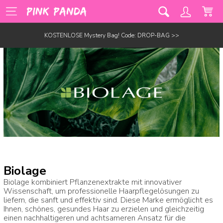
KOSTENLOSE Mystery Bag! Code: DROP-BAG >>
Biolage
Biolage kombiniert Pflanzenextrakte mit innovativer
Wissenschaft, um professionelle Haarpflegelösungen zu
liefern, die sanft und effektiv sind. Diese Marke ermöglicht es
Ihnen, schönes, gesundes Haar zu erzielen und gleichzeitig
einen nachhaltigeren und achtsameren Ansatz für die